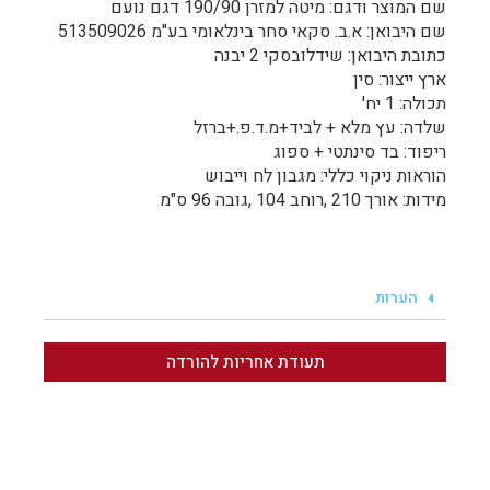
שם המוצר ודגם: מיטה למזרן 190/90 דגם נועם
שם היבואן: א.ב. סקאי סחר בינלאומי בע"מ 513509026
כתובת היבואן: שידלובסקי 2 יבנה
ארץ ייצור: סין
תכולה: 1 יח'
שלדה: עץ מלא + לביד+מ.ד.פ.+ברזל
ריפוד: בד סינתטי + ספוג
הוראות ניקוי כללי: מגבון לח וייבוש
מידות: אורך 210 ,רוחב 104 ,גובה 96 ס"מ
הערות
תעודת אחריות להורדה