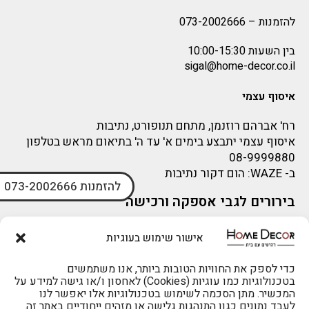
להזמנות –
073-2002666
בין השעות 10:00-15:30
sigal@home-decor.co.il
איסוף עצמי
רח' אברהם רוזנמן, מתחם תנופורט, נתיבות
איסוף עצמי יתבצע בימים א' עד ה' בתיאום מראש בטלפון
08-9999880
ב-
WAZE
: הום דקור נתיבות
להזמנות 073-2002666
בירורים לגבי אספקה ורכישה
בירור לגבי אספקה -ניתן לפנות למייל:
sigal@home-decor.co.il
אישור שימוש בעוגיות
פניות לפני רכישה – ניתן לפנות למייל: omer@home-
decor.co.il
כדי לספק את החוויות הטובות ביותר, אנו משתמשים
בטכנולוגיות כמו עוגיות (Cookies) לאחסון ו/או גישה למידע על
המכשיר. מתן הסכמה לשימוש בטכנולוגיות אלו יאפשר לנו
לעבד נתונים כגון התנהגות גלישה או מזהים ייחודיים באתר זה.