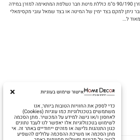
מיטת יחיד מעוצבת מרופדת מבית HOME DECOR המיטה מתאימה למזרן 90/190 ס"מ כוללת מיטת חבר נשלפת המתאימה למזרן במידה
 החבר ניתן למקם בצד ימין של המיטה או בצד שמאל עובי מקסימאלי
אישור שימוש בעוגיות
כדי לספק את החוויות הטובות ביותר, אנו
משתמשים בטכנולוגיות כמו עוגיות (Cookies)
לאחסון ו/או גישה למידע על המכשיר. מתן הסכמה
לשימוש בטכנולוגיות אלו יאפשר לנו לעבד נתונים
כגון התנהגות גלישה או מזהים ייחודיים באתר זה. אי
מתן הסכמה או משיכת ההסכמה עלולים להשפיע
לרעה על תכונות ופעולות מסוימות באתר.