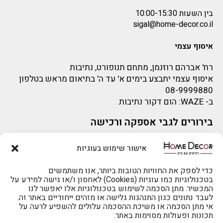
בין השעות 10:00-15:30
sigal@home-decor.co.il
איסוף עצמי
רח' אברהם רוזנמן, מתחם תנופורט, נתיבות
איסוף עצמי יתבצע בימים א' עד ה' בתיאום מראש בטלפון
08-9999880
ב-
WAZE
: הום דקור נתיבות
בירורים לגבי אספקה ורכישה
בירור לגבי אספקה -ניתן לפנות למייל:
sigal@home-decor.co.il
אישור שימוש בעוגיות
פניות לפני רכישה – ניתן לפנות למייל: omer@home-
להזמנות 073-2002666
decor.co.il
כדי לספק את החוויות הטובות ביותר, אנו משתמשים
בטכנולוגיות כמו עוגיות (Cookies) לאחסון ו/או גישה למידע על
המכשיר. מתן הסכמה לשימוש בטכנולוגיות אלו יאפשר לנו
לעבד נתונים כגון התנהגות גלישה או מזהים ייחודיים באתר זה.
אי מתן הסכמה או משיכת ההסכמה עלולים להשפיע לרעה על
תכונות ופעולות מסוימות באתר.
לרכישה טלפונית: 073-2002666