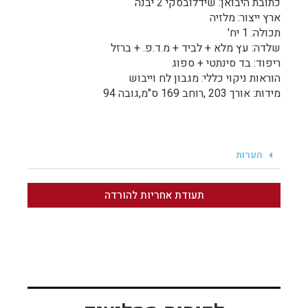
כתובת היבואן: שידלובסקי 2 יבנה
ארץ ייצור: מלזיה
תכולה: 1 יח'
שלדה: עץ מלא + לביד + מ.ד.פ. + ברזל
ריפוד: בד סינתטי + ספוג
הוראות ניקוי כללי: מגבון לח וייבוש
מידות: אורך 203 ,רוחב 169 ס"מ,גובה 94
הערות
תעודת אחריות להורדה