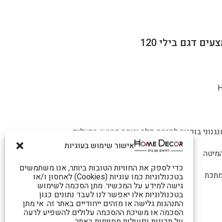
גנוני בוכנות להרמה קלה ונוחה כמוצג בתצלום.
אישור שימוש בעוגיות
המיטה
כדי לספק את החוויות הטובות ביותר, אנו משתמשים
מתכת
בטכנולוגיות כמו עוגיות (Cookies) לאחסון ו/או
גישה למידע על המכשיר. מתן הסכמה לשימוש
בטכנולוגיות אלו יאפשר לנו לעבד נתונים כגון
התנהגות גלישה או מזהים ייחודיים באתר זה. אי מתן
הסכמה או משיכת ההסכמה עלולים להשפיע לרעה
על תכונות ופעולות מסוימות באתר.