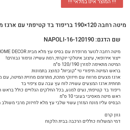
!!! המוצר אינו במלאי !!!
מיטה רחבה 120×190 בריפוד בד קטיפתי עם ארגז מצעים דגם בילי 120
שם הדגם: NAPOLI-16-120190
מיטה רחבה לנוער מרופדת עם בסיס עץ מלא מבית HOME DECOR
ייצור אירופאי, עיצוב איטלקי יוקרתי, רמת עשייה וגימור גבוהים!
המיטה מתאימה למזרן 120/190 ס"מ
בראש המיטה תיפורי נוי "קוביות" כמוצג בתמונות
ארגז מצעים מרווח עם חיזוקי מתכת, מתרומם מחזית המיטה, עם מנ
תחתית ארגז המצעים עשויה לוח עץ עבה עם ציפוי בד
ריפוד בד קטיפתי, נעים למגע, בכל החלקים הגלויים כולל בראש 
ראש מיטה מאסיבי בעובי 10 ס"מ
הבסיס עליו מונח המזרן עשוי שלבי עץ מלא לחיזוק מרבי משולב 
גוון קרם
דמי המשלוח כוללים הרכבה בבית הלקוח