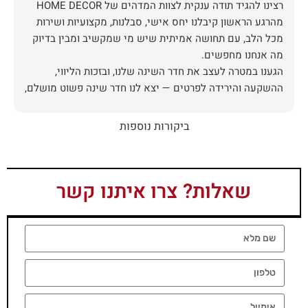
מהרגע הראשון קיבלנו יחס אישי, סבלנות, מקצועיות ושירות
מכל הלב, עם תחושה אמיתית שיש מי שמקשיב ומבין בדיוק
הגענו במטרה לעצב את חדר השינה שלנו, ובזכות הליווי,
ההשקעה והירידה לפרטים — יצא לנו חדר שינה פשוט מושלם,
האיכות ברמה גבוהה, העיצוב מהמם, וכל התהליך היה נעים,
ביקורות נוספות
אין ספק שעשינו את הבחירה הנכונה. ממליצים מכל הלב לכל
מי שמחפש ריהוט איכותי ושירות ברמה אחרת. תודה רבה!
שאלות? צרו איתנו קשר