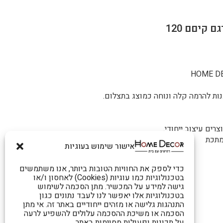
קיםם 120
נות להרמה קלה ונוחה כמוצג בתצלום.
ים עיצוב ייחודי.
מתכת
אישור שימוש בעוגיות
כדי לספק את החוויות הטובות ביותר, אנו משתמשים
בטכנולוגיות כמו עוגיות (Cookies) לאחסון ו/או
גישה למידע על המכשיר. מתן הסכמה לשימוש
בטכנולוגיות אלו יאפשר לנו לעבד נתונים כגון
התנהגות גלישה או מזהים ייחודיים באתר זה. אי מתן
הסכמה או משיכת ההסכמה עלולים להשפיע לרעה
על תכונות ופעולות מסוימות באתר.