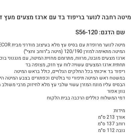
מיטה רחבה לנוער בריפוד בד עם ארגז מצעים מעץ דגם 
שם הדגם: S56-120
מיטה לנוער מרופדת עם בסיס עץ מלא בעיצוב מודרני מבית HOME DECOR
המיטה מתאימה למזרן 120/190 (מיטה ב"רוחב וחצי")
ארגז מצעים מובנה, מרווח, מתרומם מחזית המיטה, עם מנגנוני בוכ
תחתית ארגז המצעים עשויה לוח עץ חזק, מצופה בד
ריפוד בד איכותי בכל החלקים הגלויים, כולל בראש המיטה
במשטח ראש המיטה תיפורי נוי בולטים וכפתורים בצבע המיטה היוצר
הבסיס עליו מונח המזרן עשוי שלבי עץ מלא לחיזוק מרבי משולב 
גוון אפור
דמי המשלוח כוללים הרכבה בבית הלקוח
מידות:
אורך 213 ס"מ
רוחב 137 ס"מ
גובה 112 ס"מ