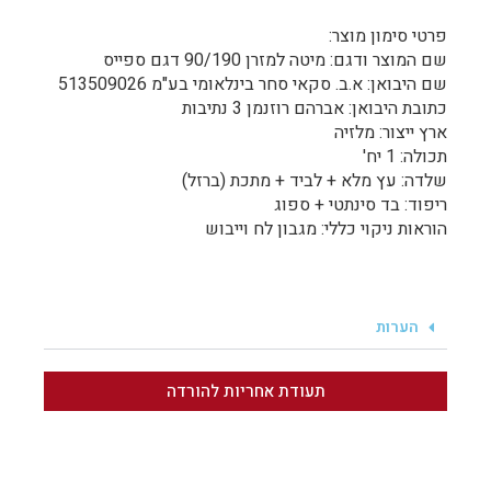
פרטי סימון מוצר:
שם המוצר ודגם: מיטה למזרן 90/190 דגם ספייס
שם היבואן: א.ב. סקאי סחר בינלאומי בע"מ 513509026
כתובת היבואן: אברהם רוזנמן 3 נתיבות
ארץ ייצור: מלזיה
תכולה: 1 יח'
שלדה: עץ מלא + לביד + מתכת (ברזל)
ריפוד: בד סינתטי + ספוג
הוראות ניקוי כללי: מגבון לח וייבוש
הערות
תעודת אחריות להורדה