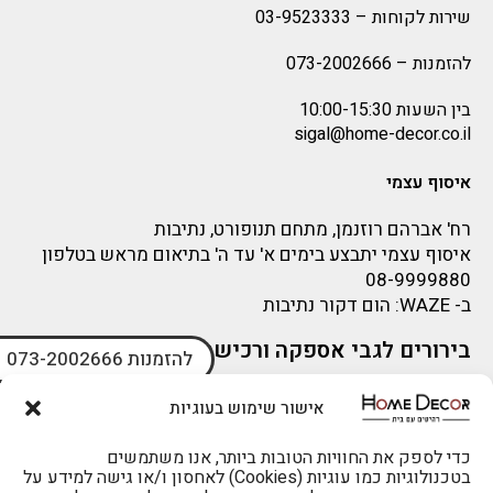
שירות לקוחות –
03-9523333
להזמנות –
073-2002666
בין השעות 10:00-15:30
sigal@home-decor.co.il
איסוף עצמי
רח' אברהם רוזנמן, מתחם תנופורט, נתיבות
איסוף עצמי יתבצע בימים א' עד ה' בתיאום מראש בטלפון
08-9999880
ב-
WAZE
: הום דקור נתיבות
בירורים לגבי אספקה ורכישה
להזמנות 073-2002666
בירור לגבי אספקה -ניתן לפנות למייל:
sigal@home-decor.co.il
אישור שימוש בעוגיות
פניות לפני רכישה – ניתן לפנות למייל: omer@home-
decor.co.il
כדי לספק את החוויות הטובות ביותר, אנו משתמשים
בטכנולוגיות כמו עוגיות (Cookies) לאחסון ו/או גישה למידע על