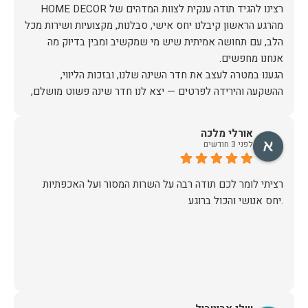
מהרגע הראשון קיבלנו יחס אישי, סבלנות, מקצועיות ושירות מכל
הלב, עם תחושה אמיתית שיש מי שמקשיב ומבין בדיוק מה
הגענו במטרה לעצב את חדר השינה שלנו, ובזכות הליווי,
ההשקעה והירידה לפרטים — יצא לנו חדר שינה פשוט מושלם,
האיכות ברמה גבוהה, העיצוב מהמם, וכל התהליך היה נעים,
אורלי מלכה
לפני 3 חודשים
אין ספק שעשינו את הבחירה הנכונה. ממליצים מכל הלב לכל מי
שמחפש ריהוט איכותי ושירות ברמה אחרת. תודה רבה!
רציתי לומר לכם תודה רבה על השרות המסור ועל האכפתיות
.יחס אנושי והכול ברוגע