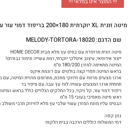
!!! המוצר אינו במלאי !!!
מיטה זוגית XL יוקרתית 180×200 בריפוד דמוי עור עם ארגז מצעים דגם מירן 180
שם הדגם: MELODY-TORTORA-18020
מיטה זוגית מרופדת עם בסיס עץ מלא מבית HOME DECOR
ייצור אירופאי, עיצוב איטלקי יוקרתי, רמת עשייה וגימור גבוהים!
המיטה מתאימה למזרן 180/200 ס"מ
בראש המיטה תפרי קצה בולטים עם דוגמת איקס
ארגז מצעים מרווח עם חיזוקי מתכת, מתרומם מחזית המיטה, עם מנ
תחתית ארגז המצעים עשויה לוח עץ עבה עם ציפוי בד
ריפוד דמוי עור, קל ניקוי, בכל החלקים הגלויים כולל בראש המיטה
ראש מיטה מאסיבי בעובי 15 ס"מ
הבסיס עליו מונח המזרן עשוי שלבי עץ מלא לחיזוק מרבי משולב 
גוון קפה
דמי המשלוח כוללים הרכבה בבית הלקוח