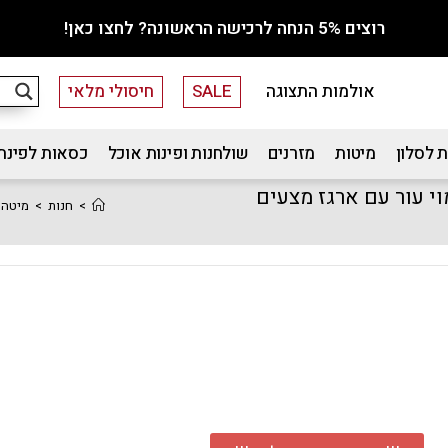
רוצים 5% הנחה לרכישה הראשונה? לחצו כאן!
אולמות התצוגה
SALE
חיסולי מלאי
 לסלון
מיטות
מזרנים
שולחנות ופינות אוכל
כסאות לפינת
ית 180×200 בריפוד דמוי עור עם ארגז מצעים
>
חנות
>
מיטה זוגית XL יוקרתית 180×200 בריפוד