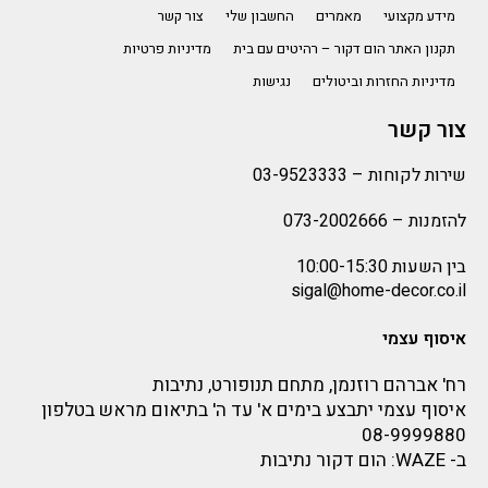
מידע מקצועי
מאמרים
החשבון שלי
צור קשר
תקנון האתר הום דקור – רהיטים עם בית
מדיניות פרטיות
מדיניות החזרות וביטולים
נגישות
צור קשר
שירות לקוחות –
03-9523333
להזמנות –
073-2002666
בין השעות 10:00-15:30
sigal@home-decor.co.il
איסוף עצמי
רח' אברהם רוזנמן, מתחם תנופורט, נתיבות
איסוף עצמי יתבצע בימים א' עד ה' בתיאום מראש בטלפון
08-9999880
ב-
WAZE
: הום דקור נתיבות