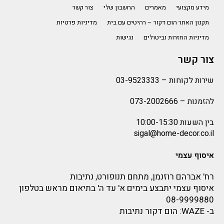
מידע מקצועי
מאמרים
החשבון שלי
צור קשר
תקנון האתר הום דקור – רהיטים עם בית
מדיניות פרטיות
מדיניות החזרות וביטולים
נגישות
צור קשר
שירות לקוחות –
03-9523333
להזמנות –
073-2002666
בין השעות 10:00-15:30
sigal@home-decor.co.il
איסוף עצמי
רח' אברהם רוזנמן, מתחם תנופורט, נתיבות
איסוף עצמי יתבצע בימים א' עד ה' בתיאום מראש בטלפון
08-9999880
ב-
WAZE
: הום דקור נתיבות