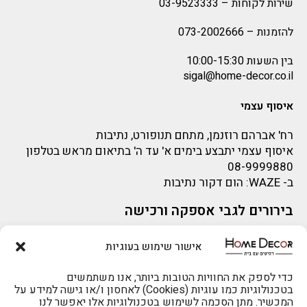
שירות לקוחות –
03-9523333
להזמנות –
073-2002666
בין השעות 10:00-15:30
sigal@home-decor.co.il
איסוף עצמי
רח' אברהם רוזנמן, מתחם תנופורט, נתיבות
איסוף עצמי יתבצע בימים א' עד ה' בתיאום מראש בטלפון
08-9999880
ב-
WAZE
: הום דקור נתיבות
בירורים לגבי אספקה ורכישה
בירור לגבי אספקה -ניתן לפנות למייל:
sigal@home-decor.co.il
אישור שימוש בעוגיות
פניות לפני רכישה – ניתן לפנות למייל: omer@home-
להזמנות 073-2002666
decor.co.il
כדי לספק את החוויות הטובות ביותר, אנו משתמשים
בטכנולוגיות כמו עוגיות (Cookies) לאחסון ו/או גישה למידע על
המכשיר. מתן הסכמה לשימוש בטכנולוגיות אלו יאפשר לנו