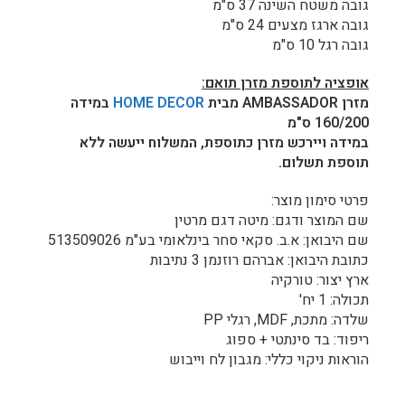
גובה משטח השינה 37 ס"מ
גובה ארגז מצעים 24 ס"מ
גובה רגל 10 ס"מ
אופציה לתוספת מזרן תואם:
מזרן AMBASSADOR מבית
HOME DECOR
במידה
160/200 ס"מ
במידה ויירכש מזרן כתוספת, המשלוח ייעשה ללא
תוספת תשלום.
פרטי סימון מוצר:
שם המוצר ודגם: מיטה דגם מרטין
שם היבואן: א.ב. סקאי סחר בינלאומי בע"מ 513509026
כתובת היבואן: אברהם רוזנמן 3 נתיבות
ארץ יצור: טורקיה
תכולה: 1 יח'
שלדה: מתכת, MDF, רגלי PP
ריפוד: בד סינתטי + ספוג
הוראות ניקוי כללי: מגבון לח וייבוש