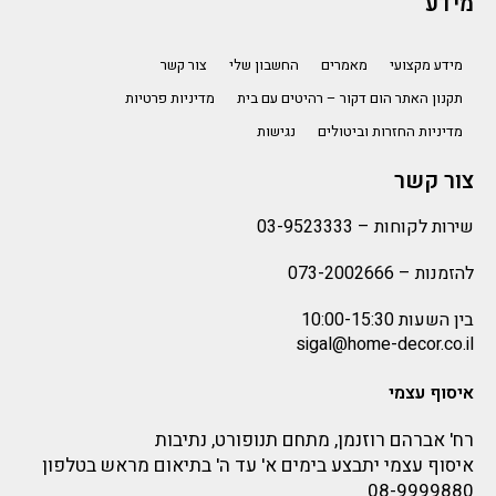
מידע
מידע מקצועי
מאמרים
החשבון שלי
צור קשר
תקנון האתר הום דקור – רהיטים עם בית
מדיניות פרטיות
מדיניות החזרות וביטולים
נגישות
צור קשר
שירות לקוחות –
03-9523333
להזמנות –
073-2002666
בין השעות 10:00-15:30
sigal@home-decor.co.il
איסוף עצמי
רח' אברהם רוזנמן, מתחם תנופורט, נתיבות
איסוף עצמי יתבצע בימים א' עד ה' בתיאום מראש בטלפון
08-9999880