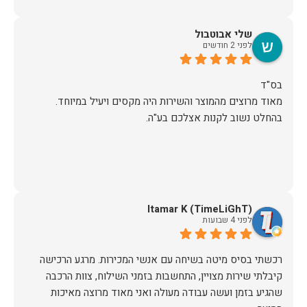
האיכות ברמה גבוהה, העיצוב מהמם, וכל התהליך היה נעים,
שלי אבוטבול
לפני 2 חודשים
אין ספק שעשינו את הבחירה הנכונה. ממליצים מכל הלב לכל מי
שמחפש ריהוט איכותי ושירות ברמה אחרת. תודה רבה!
מאוד מרוצים מהמוצר והשירות היה מקסים ויעיל במיוחד.
בהחלט נשוב לקנות אצלכם בע"ה.
Itamar K (TimeLiGhT)
לפני 4 שבועות
רכשתי בסיס מיטה בשיחה עם אנשי המכירות. מרגע הרכישה
קיבלתי שירות מצויין, התחשבות בזמני השילוח, צוות הרכבה
שהגיע בזמן ועשה עבודה מעולה ואני מאוד מרוצה מאיכות