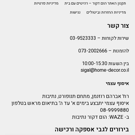
תקנון האתר הום דקור – רהיטים עם בית
מדיניות פרטיות
מדיניות החזרות וביטולים
נגישות
צור קשר
שירות לקוחות –
03-9523333
להזמנות –
073-2002666
בין השעות 10:00-15:30
sigal@home-decor.co.il
איסוף עצמי
רח' אברהם רוזנמן, מתחם תנופורט, נתיבות
איסוף עצמי יתבצע בימים א' עד ה' בתיאום מראש בטלפון
08-9999880
ב-
WAZE
: הום דקור נתיבות
בירורים לגבי אספקה ורכישה