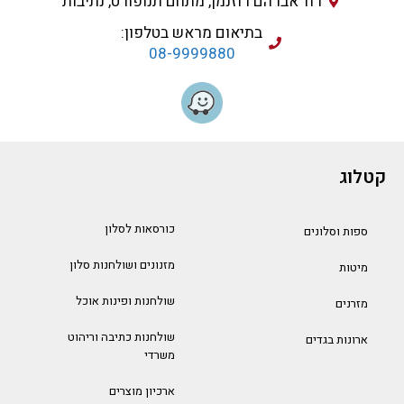
רח' אברהם רוזנמן, מתחם תנופורט, נתיבות
בתיאום מראש בטלפון:
08-9999880
קטלוג
כורסאות לסלון
ספות וסלונים
מזנונים ושולחנות סלון
מיטות
שולחנות ופינות אוכל
מזרנים
שולחנות כתיבה וריהוט
ארונות בגדים
משרדי
ארכיון מוצרים