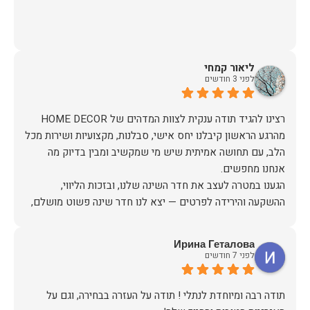
ליאור קמחי
לפני 3 חודשים
מהרגע הראשון קיבלנו יחס אישי, סבלנות, מקצועיות ושירות מכל
הלב, עם תחושה אמיתית שיש מי שמקשיב ומבין בדיוק מה
הגענו במטרה לעצב את חדר השינה שלנו, ובזכות הליווי,
ההשקעה והירידה לפרטים — יצא לנו חדר שינה פשוט מושלם,
האיכות ברמה גבוהה, העיצוב מהמם, וכל התהליך היה נעים,
Ирина Геталова
לפני 7 חודשים
אין ספק שעשינו את הבחירה הנכונה. ממליצים מכל הלב לכל מי
שמחפש ריהוט איכותי ושירות ברמה אחרת. תודה רבה!
​תודה רבה ומיוחדת לנתלי ! תודה על העזרה בבחירה, וגם על