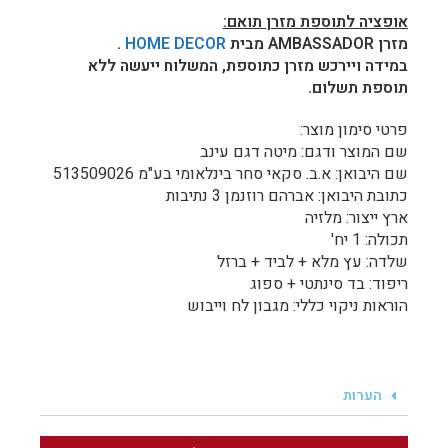
אופציה לתוספת מזרן תואם:
מזרן AMBASSADOR מבית
HOME DECOR
.
במידה ויירכש מזרן כתוספת, המשלוח ייעשה ללא
תוספת תשלום.
פרטי סימון מוצר:
שם המוצר ודגם: מיטה דגם עינב
שם היבואן: א.ב. סקאי סחר בינלאומי בע"מ 513509026
כתובת היבואן: אברהם רוזנמן 3 נתיבות
ארץ ייצור: מלזיה
תכולה: 1 יח'
שלדה: עץ מלא + לביד + ברזל
ריפוד: בד סינתטי + ספוג
הוראות ניקוי כללי: מגבון לח וייבוש
הערות