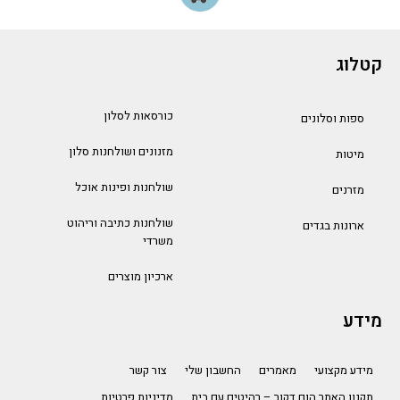
קטלוג
כורסאות לסלון
ספות וסלונים
מזנונים ושולחנות סלון
מיטות
שולחנות ופינות אוכל
מזרנים
שולחנות כתיבה וריהוט
ארונות בגדים
משרדי
ארכיון מוצרים
מידע
מידע מקצועי
מאמרים
החשבון שלי
צור קשר
תקנון האתר הום דקור – רהיטים עם בית
מדיניות פרטיות