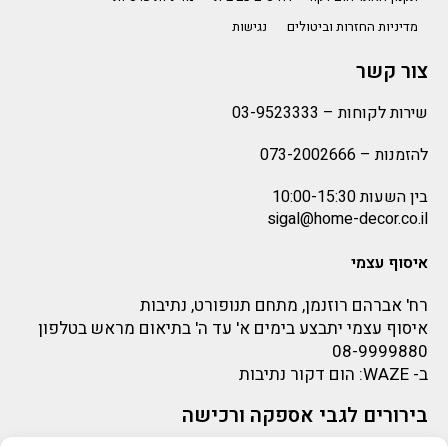
מדיניות החזרות וביטולים
נגישות
צור קשר
שירות לקוחות –
03-9523333
להזמנות –
073-2002666
בין השעות 10:00-15:30
sigal@home-decor.co.il
איסוף עצמי
רח' אברהם רוזנמן, מתחם תנופורט, נתיבות
איסוף עצמי יתבצע בימים א' עד ה' בתיאום מראש בטלפון
08-9999880
ב-
WAZE
: הום דקור נתיבות
בירורים לגבי אספקה ורכישה