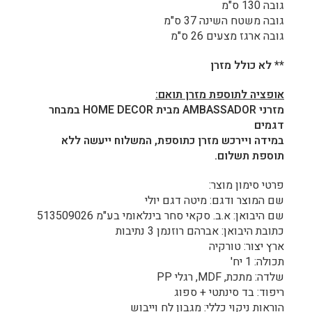
גובה 130 ס"מ
גובה משטח השינה 37 ס"מ
גובה ארגז מצעים 26 ס"מ
** לא כולל מזרן
אופציה לתוספת מזרן תואם
:
מזרני
AMBASSADOR
מבית
HOME DECOR
במבחר
דגמים
במידה ויירכש מזרן כתוספת, המשלוח ייעשה ללא
תוספת תשלום
.
פרטי סימון מוצר:
שם המוצר ודגם: מיטה דגם יולי
שם היבואן: א.ב. סקאי סחר בינלאומי בע"מ 513509026
כתובת היבואן: אברהם רוזנמן 3 נתיבות
ארץ יצור: טורקיה
תכולה: 1 יח'
שלדה: מתכת, MDF, רגלי PP
ריפוד: בד סינתטי + ספוג
הוראות ניקוי כללי: מגבון לח וייבוש