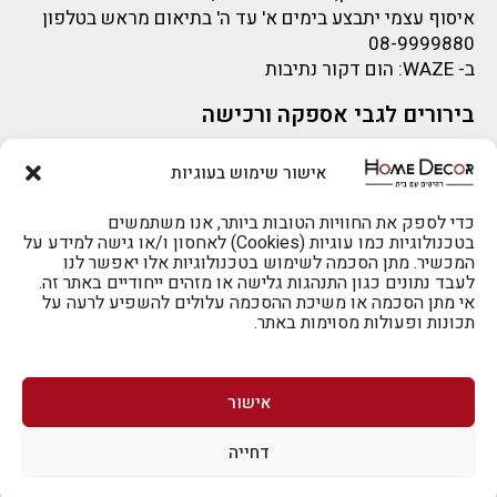
איסוף עצמי יתבצע בימים א' עד ה' בתיאום מראש בטלפון
08-9999880
ב-
WAZE
: הום דקור נתיבות
בירורים לגבי אספקה ורכישה
בירור לגבי אספקה -ניתן לפנות למייל:
sigal@home-decor.co.il
אישור שימוש בעוגיות
להזמנות 073-2002666
פניות לפני רכישה – ניתן לפנות למייל: omer@home-
decor.co.il
כדי לספק את החוויות הטובות ביותר, אנו משתמשים
בטכנולוגיות כמו עוגיות (Cookies) לאחסון ו/או גישה למידע על
המכשיר. מתן הסכמה לשימוש בטכנולוגיות אלו יאפשר לנו
לעבד נתונים כגון התנהגות גלישה או מזהים ייחודיים באתר זה.
אי מתן הסכמה או משיכת ההסכמה עלולים להשפיע לרעה על
תכונות ופעולות מסוימות באתר.
לרכישה טלפונית: 073-2002666
אישור
דחייה
לביטול הזמנה