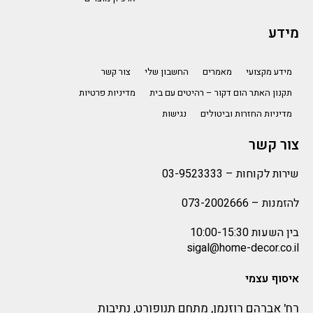
מידע
מידע מקצועי
מאמרים
החשבון שלי
צור קשר
תקנון האתר הום דקור – רהיטים עם בית
מדיניות פרטיות
מדיניות החזרות וביטולים
נגישות
צור קשר
שירות לקוחות –
03-9523333
להזמנות –
073-2002666
בין השעות 10:00-15:30
sigal@home-decor.co.il
איסוף עצמי
רח' אברהם רוזנמן, מתחם תנופורט, נתיבות