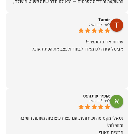
ההשקעה והירידה לפרטים — יצא לנו חדר שינה פשוט מושלם,
האיכות ברמה גבוהה, העיצוב מהמם, וכל התהליך היה נעים,
Tamir
לפני 7 חודשים
אין ספק שעשינו את הבחירה הנכונה. ממליצים מכל הלב לכל מי
שמחפש ריהוט איכותי ושירות ברמה אחרת. תודה רבה!
אביטל עזרה לנו מאוד לבחור ולעצב את הפינת אוכל
אופיר שינהפט
לפני 5 חודשים
נטאלי מקסימה ושירותית, עם עצות עיצוביות משנות חשיבה
מרוצים מאוד!