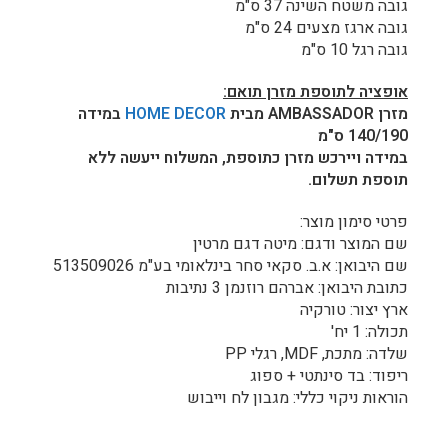
גובה משטח השינה 37 ס"מ
גובה ארגז מצעים 24 ס"מ
גובה רגל 10 ס"מ
אופציה לתוספת מזרן תואם:
מזרן AMBASSADOR מבית
HOME DECOR
במידה
140/190 ס"מ
במידה ויירכש מזרן כתוספת, המשלוח ייעשה ללא
תוספת תשלום.
פרטי סימון מוצר:
שם המוצר ודגם: מיטה דגם מרטין
שם היבואן: א.ב. סקאי סחר בינלאומי בע"מ 513509026
כתובת היבואן: אברהם רוזנמן 3 נתיבות
ארץ יצור: טורקיה
תכולה: 1 יח'
שלדה: מתכת, MDF, רגלי PP
ריפוד: בד סינתטי + ספוג
הוראות ניקוי כללי: מגבון לח וייבוש