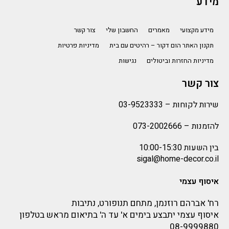
מידע
מידע מקצועי
מאמרים
החשבון שלי
צור קשר
תקנון האתר הום דקור – רהיטים עם בית
מדיניות פרטיות
מדיניות החזרות וביטולים
נגישות
צור קשר
שירות לקוחות –
03-9523333
להזמנות –
073-2002666
בין השעות 10:00-15:30
sigal@home-decor.co.il
איסוף עצמי
רח' אברהם רוזנמן, מתחם תנופורט, נתיבות
איסוף עצמי יתבצע בימים א' עד ה' בתיאום מראש בטלפון
08-9999880