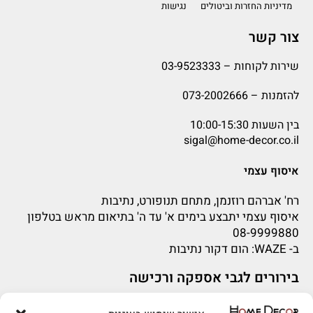
מדיניות החזרות וביטולים
נגישות
צור קשר
שירות לקוחות –
03-9523333
להזמנות –
073-2002666
בין השעות 10:00-15:30
sigal@home-decor.co.il
איסוף עצמי
רח' אברהם רוזנמן, מתחם תנופורט, נתיבות
איסוף עצמי יתבצע בימים א' עד ה' בתיאום מראש בטלפון
08-9999880
ב-
WAZE
: הום דקור נתיבות
בירורים לגבי אספקה ורכישה
בירור לגבי אספקה -ניתן לפנות למייל:
sigal@home-decor.co.il