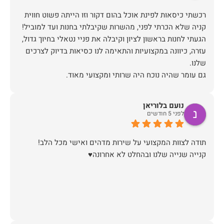
רכשתי כיסאות לפינת אוכל בהום דקור וזו הייתה פשוט חווית
הגעתי לחנות בראשון לציון וקיבלה את פניי נטאלי בחיוך גדול,
עזרה, כיוונה במקצועיות והתאימה לנו כסיאות בדיוק לצרכים
כשבוע לאחר הרכישה יצרו איתי קשר משרות הלקוחות לתאם
הגעה, יש לציין שהיו מאוד מתחשבים בלוז הצפוף שלי ותיאמו
נועם בלוריאן
לפני 5 חודשים
ערב לפני ההגעה של המוביל (יובל) הוא התקשר לוודא כתובת
ופרטים ובבוקר שלמחרת הגיע עם כל הסחורה עטופה וארוזה
קנייה שנייה שלנו ובהחלט לא אחרונה♥️
תודה לכם הום דקור, אתם דוגמא ומופת לאיך חנויות צריכות
זכיתם ביושר בלקוחה שבטוח תחזור!