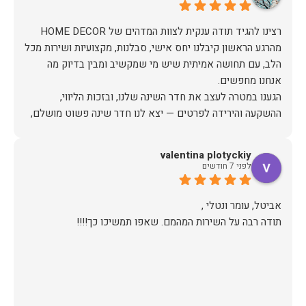
מהרגע הראשון קיבלנו יחס אישי, סבלנות, מקצועיות ושירות מכל
הלב, עם תחושה אמיתית שיש מי שמקשיב ומבין בדיוק מה
הגענו במטרה לעצב את חדר השינה שלנו, ובזכות הליווי,
ההשקעה והירידה לפרטים — יצא לנו חדר שינה פשוט מושלם,
האיכות ברמה גבוהה, העיצוב מהמם, וכל התהליך היה נעים,
valentina plotyckiy
לפני 7 חודשים
אין ספק שעשינו את הבחירה הנכונה. ממליצים מכל הלב לכל מי
שמחפש ריהוט איכותי ושירות ברמה אחרת. תודה רבה!
תודה רבה על השירות המהמם. שאפו תמשיכו כך!!!!