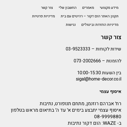
מידע מקצועי
מאמרים
החשבון שלי
צור קשר
תקנון האתר הום דקור – רהיטים עם בית
מדיניות פרטיות
מדיניות החזרות וביטולים
נגישות
צור קשר
שירות לקוחות –
03-9523333
להזמנות –
073-2002666
בין השעות 10:00-15:30
sigal@home-decor.co.il
איסוף עצמי
רח' אברהם רוזנמן, מתחם תנופורט, נתיבות
איסוף עצמי יתבצע בימים א' עד ה' בתיאום מראש בטלפון
08-9999880
ב-
WAZE
: הום דקור נתיבות