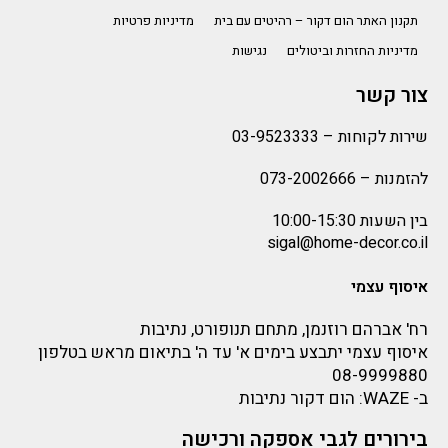
תקנון האתר הום דקור – רהיטים עם בית
מדיניות פרטיות
מדיניות החזרות וביטולים
נגישות
צור קשר
שירות לקוחות –
03-9523333
להזמנות –
073-2002666
בין השעות 10:00-15:30
sigal@home-decor.co.il
איסוף עצמי
רח' אברהם רוזנמן, מתחם תנופורט, נתיבות
איסוף עצמי יתבצע בימים א' עד ה' בתיאום מראש בטלפון
08-9999880
ב-
WAZE
: הום דקור נתיבות
בירורים לגבי אספקה ורכישה