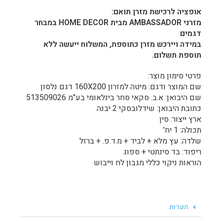
אופציה לרכישת מזרן תואם:
מזרני AMBASSADOR מבית HOME DECOR במבחר
דגמים
במידה ויירכש מזרן כתוספת, המשלוח ייעשה ללא
תוספת תשלום.
פרטי סימון מוצר:
שם המוצר ודגם: מיטה למזרון 160X200 דגם נלסון
שם היבואן: א.ב. סקאי סחר בינלאומי בע"מ 513509026
כתובת היבואן: שידלובסקי 2 יבנה
ארץ ייצור: סין
תכולה: 1 יח'
שלדה: עץ מלא + לביד + מ.ד.פ. + ברזל
ריפוד: בד סינתטי + ספוג
הוראות ניקוי כללי מגבון לח וייבוש
הערות