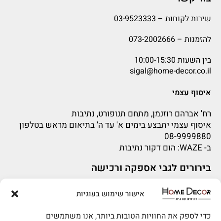
שירות לקוחות –
03-9523333
להזמנות –
073-2002666
בין השעות 10:00-15:30
sigal@home-decor.co.il
איסוף עצמי
רח' אברהם רוזנמן, מתחם תנופורט, נתיבות
איסוף עצמי יתבצע בימים א' עד ה' בתיאום מראש בטלפון
08-9999880
ב-
WAZE
: הום דקור נתיבות
בירורים לגבי אספקה ורכישה
בירור לגבי אספקה -ניתן לפנות למייל:
sigal@home-decor.co.il
אישור שימוש בעוגיות
להזמנות 073-2002666
פניות לפני רכישה – ניתן לפנות למייל: omer@home-
decor.co.il
כדי לספק את החוויות הטובות ביותר, אנו משתמשים