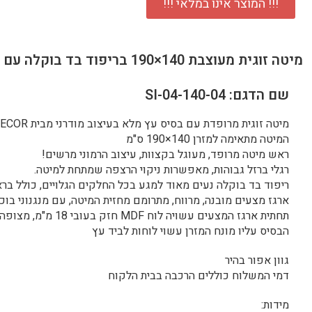
!!! המוצר אינו במלאי !!!
מיטה זוגית מעוצבת 140×190 בריפוד בד בוקלה עם ארגז מצעים מעץ דגם בובה – אפור
שם הדגם: SI-04-140-04
מיטה זוגית מרופדת עם בסיס עץ מלא בעיצוב מודרני מבית HOME DECOR
המיטה מתאימה למזרן 140×190 ס"מ
ראש מיטה מרופד, מעוגל בקצוות, עיצוב הרמוני מרשים!
רגלי ברזל גבוהות, מאפשרות ניקוי הרצפה שמתחת למיטה.
ריפוד בד בוקלה נעים מאוד למגע בכל החלקים הגלויים, כולל בר
ארגז מצעים מובנה, מרווח, מתרומם מחזית המיטה, עם מנגנוני בוכ
תחתית ארגז המצעים עשויה לוח MDF חזק בעובי 18 מ"מ, מצופה בד
הבסיס עליו מונח המזרן עשוי לוחות לביד עץ
גוון אפור בהיר
דמי המשלוח כוללים הרכבה בבית הלקוח
מידות: