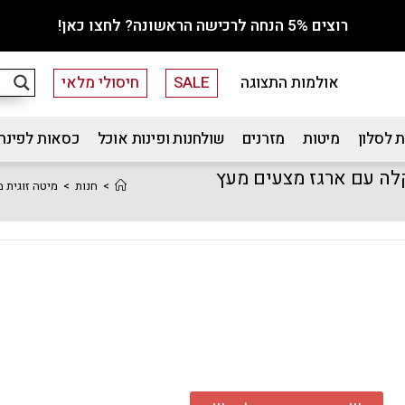
רוצים 5% הנחה לרכישה הראשונה? לחצו כאן!
אולמות התצוגה
SALE
חיסולי מלאי
 לסלון
מיטות
מזרנים
שולחנות ופינות אוכל
כסאות לפינת
190 בריפוד בד בוקלה עם ארגז מצעים מעץ
>
חנות
>
מיטה זוגית מעוצבת 140×190 בריפוד בד בוקלה עם אר