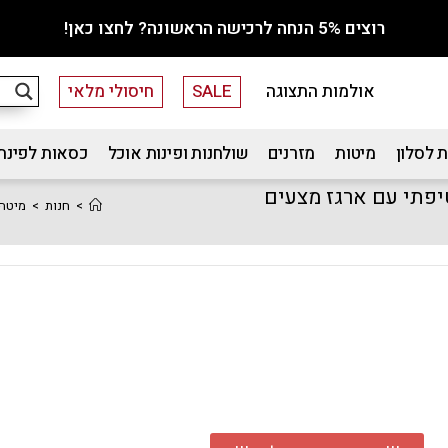
רוצים 5% הנחה לרכישה הראשונה? לחצו כאן!
אולמות התצוגה
SALE
חיסולי מלאי
 לסלון
מיטות
מזרנים
שולחנות ופינות אוכל
כסאות לפינת
200 בריפוד בד קטיפתי עם ארגז מצעים
>
חנות
>
מיטה זוגית יוקרתית