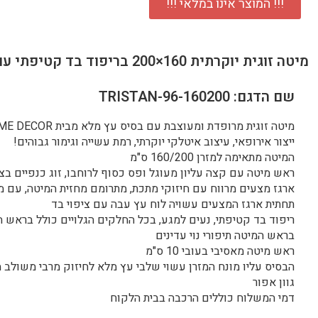
!!! המוצר אינו במלאי !!!
מיטה זוגית יוקרתית 160×200 בריפוד בד קטיפתי עם ארגז מצעים דגם מלני 160
שם הדגם: TRISTAN-96-160200
מיטה זוגית מרופדת ומעוצבת עם בסיס עץ מלא מבית HOME DECOR
ייצור אירופאי, עיצוב איטלקי יוקרתי, רמת עשייה וגימור גבוהים!
המיטה מתאימה למזרן 160/200 ס"מ
ראש מיטה עם קצה עליון מעוגל ופס כסוף לרוחבו, זוג כנפיים ב
ארגז מצעים מרווח עם חיזוקי מתכת, מתרומם מחזית המיטה, עם מנ
תחתית ארגז המצעים עשויה לוח עץ עבה עם ציפוי בד
ריפוד בד קטיפתי, נעים למגע, בכל החלקים הגלויים כולל בראש 
בראש המיטה תיפורי נוי עדינים
ראש מיטה מאסיבי בעובי 10 ס"מ
הבסיס עליו מונח המזרן עשוי שלבי עץ מלא לחיזוק מרבי משולב 
גוון אפור
דמי המשלוח כוללים הרכבה בבית הלקוח