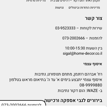
תקנון האתר הום דקור – רהיטים עם בית
מדיניות פרטיות
מדיניות החזרות וביטולים
נגישות
צור קשר
שירות לקוחות –
03-9523333
להזמנות –
073-2002666
בין השעות 10:00-15:30
sigal@home-decor.co.il
איסוף עצמי
רח' אברהם רוזנמן, מתחם תנופורט, נתיבות
איסוף עצמי יתבצע בימים א' עד ה' בתיאום מראש בטלפון
08-9999880
ב-
WAZE
: הום דקור נתיבות
בירורים לגבי אספקה ורכישה
להזמנות 073-2002666