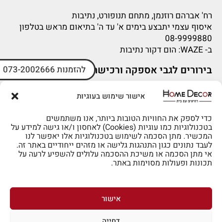
רח' אברהם רוזנמן, מתחם תנופורט, נתיבות
איסוף עצמי יתבצע בימים א' עד ה' בתיאום מראש בטלפון
08-9999880
ב-
WAZE
: הום דקור נתיבות
בירורים לגבי אספקה ורכישה
להזמנות 073-2002666
בירור לגבי אספקה -ניתן לפנות למייל:
sigal@home-decor.co.il
אישור שימוש בעוגיות
פניות לפני רכישה – ניתן לפנות למייל: omer@home-
decor.co.il
כדי לספק את החוויות הטובות ביותר, אנו משתמשים
בטכנולוגיות כמו עוגיות (Cookies) לאחסון ו/או גישה למידע על
המכשיר. מתן הסכמה לשימוש בטכנולוגיות אלו יאפשר לנו
לעבד נתונים כגון התנהגות גלישה או מזהים ייחודיים באתר זה.
אי מתן הסכמה או משיכת ההסכמה עלולים להשפיע לרעה על
תכונות ופעולות מסוימות באתר.
לרכישה טלפונית: 073-2002666
אישור
דחייה