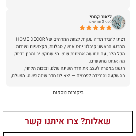
ליאור קמחי
לפני 3 חודשים
מהרגע הראשון קיבלנו יחס אישי, סבלנות, מקצועיות ושירות
מכל הלב, עם תחושה אמיתית שיש מי שמקשיב ומבין בדיוק
הגענו במטרה לעצב את חדר השינה שלנו, ובזכות הליווי,
ההשקעה והירידה לפרטים — יצא לנו חדר שינה פשוט מושלם,
האיכות ברמה גבוהה, העיצוב מהמם, וכל התהליך היה נעים,
ביקורות נוספות
אין ספק שעשינו את הבחירה הנכונה. ממליצים מכל הלב לכל
מי שמחפש ריהוט איכותי ושירות ברמה אחרת. תודה רבה!
שאלות? צרו איתנו קשר