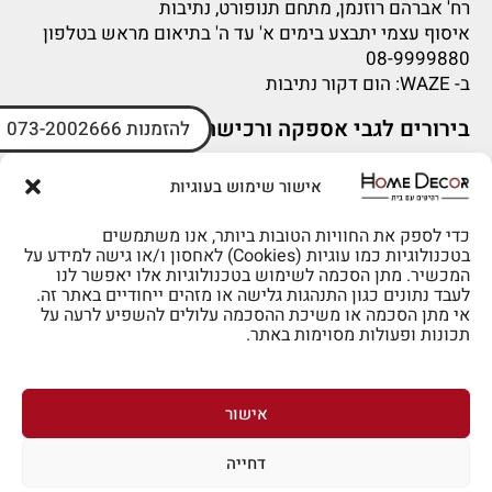
רח' אברהם רוזנמן, מתחם תנופורט, נתיבות
איסוף עצמי יתבצע בימים א' עד ה' בתיאום מראש בטלפון
08-9999880
ב-
WAZE
: הום דקור נתיבות
בירורים לגבי אספקה ורכישה
להזמנות 073-2002666
בירור לגבי אספקה -ניתן לפנות למייל:
sigal@home-decor.co.il
אישור שימוש בעוגיות
פניות לפני רכישה – ניתן לפנות למייל: omer@home-
decor.co.il
כדי לספק את החוויות הטובות ביותר, אנו משתמשים
בטכנולוגיות כמו עוגיות (Cookies) לאחסון ו/או גישה למידע על
המכשיר. מתן הסכמה לשימוש בטכנולוגיות אלו יאפשר לנו
לעבד נתונים כגון התנהגות גלישה או מזהים ייחודיים באתר זה.
אי מתן הסכמה או משיכת ההסכמה עלולים להשפיע לרעה על
תכונות ופעולות מסוימות באתר.
לרכישה טלפונית: 073-2002666
אישור
דחייה
לביטול הזמנה