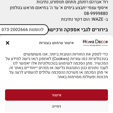
רח' אברהם רוזנמן, מתחם תנופורט, נתיבות
איסוף עצמי יתבצע בימים א' עד ה' בתיאום מראש בטלפון
08-9999880
ב-
WAZE
: הום דקור נתיבות
בירורים לגבי אספקה ורכישה
להזמנות 073-2002666
בירור לגבי אספקה -ניתן לפנות למייל:
sigal@home-decor.co.il
אישור שימוש בעוגיות
פניות לפני רכישה – ניתן לפנות למייל: omer@home-
decor.co.il
כדי לספק את החוויות הטובות ביותר, אנו משתמשים
בטכנולוגיות כמו עוגיות (Cookies) לאחסון ו/או גישה למידע על
המכשיר. מתן הסכמה לשימוש בטכנולוגיות אלו יאפשר לנו
לעבד נתונים כגון התנהגות גלישה או מזהים ייחודיים באתר זה.
אי מתן הסכמה או משיכת ההסכמה עלולים להשפיע לרעה על
תכונות ופעולות מסוימות באתר.
לרכישה טלפונית: 073-2002666
אישור
דחייה
לביטול הזמנה