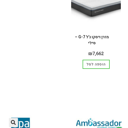
מזרן ויסקו ג'ל G-7 –
סילי
₪
7,662
הוספה לסל