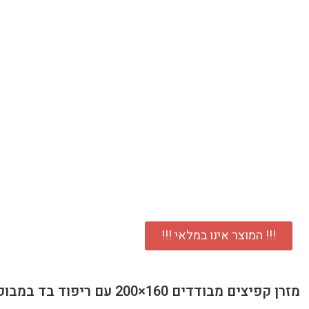
!!! המוצר אינו במלאי !!!
מזרן קפיצים מבודדים 160×200 עם ריפוד בד במבוק ושכבת לטקס AMBASSADOR דגם ספא