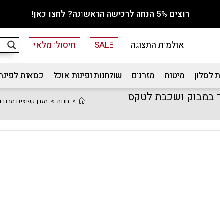
רוצים 5% הנחה לרכישה הראשונה? לחצו כאן!
אולמות התצוגה
SALE
חיסולי מלאי
 לסלון
מיטות
מזרנים
שולחנות ופינות אוכל
כסאות לפינת
16×200 עם ריפוד בד במבוק ושכבת לטקס
>
חנות
>
מזרן קפיצים מבודדים 160×200 עם ריפוד בד במבוק ושכבת לטקס ASSADOR