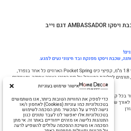
ים!
ה, שכבת ויסקו מפנקת ובד חיצוני נעים למגע.
מערכת קפיצים מבודדים בגובה 14 ס"מ ובעובי 1.8 מ"מ, קפיצי כיס Pocket Spring הארוזים כל אחד בנפרד,
ורמים לחלוקת המשקל על פני המזרן בצורה אחידה, ומעניקים
אישור שימוש בעוגיות
ד בכל קצוות המזרן, מעניקות תמיכה היקפית מחוזקת, מונעת
כדי לספק את החוויות הטובות ביותר, אנו משתמשים
אורך שנים.
בטכנולוגיות כמו עוגיות (Cookies) לאחסון ו/או
רן
גישה למידע על המכשיר. מתן הסכמה לשימוש
בטכנולוגיות אלו יאפשר לנו לעבד נתונים כגון
התנהגות גלישה או מזהים ייחודיים באתר זה. אי מתן
הסכמה או משיכת ההסכמה עלולים להשפיע לרעה
על תכונות ופעולות מסוימות באתר.