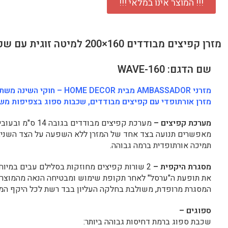
!!! המוצר אינו במלאי !!!
מזרן קפיצים מבודדים 160×200 למיטה זוגית עם שכבת ויסקו AMBASSADOR דגם וייב
שם הדגם: WAVE-160
מזרני
AMBASSADOR
מבית
HOME DECOR
– חוקי השינה משתנ
מזרן אורתופדי עם קפיצים מבודדים, שכבות ספוג בצפיפות משתנ
מערכת קפיצים –
מאפשרים תנועה בצד אחד של המזרן ללא השפעה על הצד השני, ת
תמיכה אורתופדית ברמה גבוהה.
מסגרת היקפית –
2 שורות קפיצים מחוזקות בסלילם עבים במיוח
את תופעת ה"ערסל" לאחר תקופת שימוש ומבטיחה הנאה מהמוצר ל
המסגרת מרופדת, משולבת בחלקה העליון בבד רשת לכל היקף המז
ספוגים –
שכבת ספוג ברמת דחיסות גבוהה ביותר: