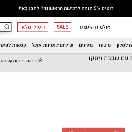
רוצים 5% הנחה לרכישה הראשונה? לחצו כאן!
אולמות התצוגה
SALE
חיסולי מלאי
 לסלון
מיטות
מזרנים
שולחנות ופינות אוכל
כסאות לפינת
1×200 למיטה זוגית עם שכבת ויסקו
>
חנות
>
מזרן קפיצים מבודדים 160×200 למיטה זוגית עם 