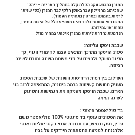
המזרן במבצע עקב תקלה קלה בתהליך האריזה – ייתכן
שהכיתוב מהניילון עבר באופן חלקי לבד המזרן (כפי שניתן
לראות בתמונה ובסרטון בתחתית העמוד).
הפגם הוא אסתטי בלבד
ואינו משפיע כלל על איכות המזרן,
נוחותו או עמידותו
.
הזדמנות נהדרת ליהנות ממזרן איכותי במחיר מוזל!
שכבת ויסקו עליונה:
ספוג הויסקו מתרכך ומתאים עצמו לקימורי הגוף, כך
מפזר משקל ולחצים על פני משטח השינה
ותורם לשינה
רציפה
.
השילוב בין רמות הדחיסות השונות של שכבות הספוג
מעניק תחושת קשיחות ברמה בינונית, המתאימה לרוב בני
האדם. שכבת הויסקו מעניקה את הגמישות והפינוק
לשינה נעימה.
בד פוליאסטר חיצוני :
את הספוגים עוטף בד סינטטי 100% פוליאסטר נושם
עדין, חזק וגמיש, עם תכונות אנטי בקטריאליות ואנטי
אלרגניות למניעת התפתחות חיידקים על גביו.