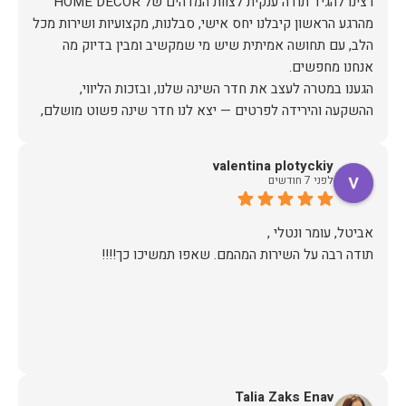
מהרגע הראשון קיבלנו יחס אישי, סבלנות, מקצועיות ושירות מכל
הלב, עם תחושה אמיתית שיש מי שמקשיב ומבין בדיוק מה
הגענו במטרה לעצב את חדר השינה שלנו, ובזכות הליווי,
ההשקעה והירידה לפרטים — יצא לנו חדר שינה פשוט מושלם,
האיכות ברמה גבוהה, העיצוב מהמם, וכל התהליך היה נעים,
valentina plotyckiy
לפני 7 חודשים
אין ספק שעשינו את הבחירה הנכונה. ממליצים מכל הלב לכל מי
שמחפש ריהוט איכותי ושירות ברמה אחרת. תודה רבה!
תודה רבה על השירות המהמם. שאפו תמשיכו כך!!!!
Talia Zaks Enav