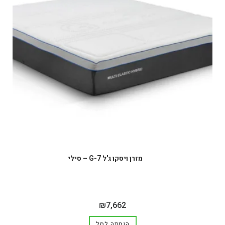
מזרן ויסקו ג'ל G-7 – סילי
₪
7,662
הוספה לסל