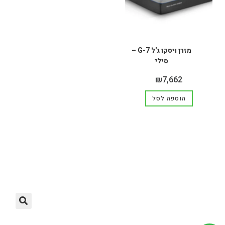
מזרן ויסקו ג'ל G-7 –
סילי
₪
7,662
הוספה לסל