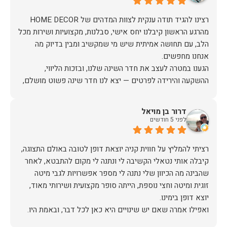
מהרגע הראשון קיבלנו יחס אישי, סבלנות, מקצועיות ושירות מכל
הלב, עם תחושה אמיתית שיש מי שמקשיב ומבין בדיוק מה
הגענו במטרה לעצב את חדר השינה שלנו, ובזכות הליווי,
ההשקעה והירידה לפרטים — יצא לנו חדר שינה פשוט מושלם,
האיכות ברמה גבוהה, העיצוב מהמם, וכל התהליך היה נעים,
דרור בן מויאל
לפני 5 חודשים
אין ספק שעשינו את הבחירה הנכונה. ממליצים מכל הלב לכל מי
שמחפש ריהוט איכותי ושירות ברמה אחרת. תודה רבה!
רציתי להמליץ על חווית קניה יוצאת דופן לטובה באולם התצוגה,
קיבלה אותי נטאלי הקשיבה לי ונתנה לי מקום להתבטא, לאחר
שהבינה מה הכיוון שלי נתנה לי מספר אפשרויות לגבי מיטה
זוגית ומיטה וחצי נוספת, הייתה סופר מקצועית ושירותי מאוד,
אז על שירות, יחס, מקצועיות, הקשבה, ואפילו על מחיר הוגן נתתי