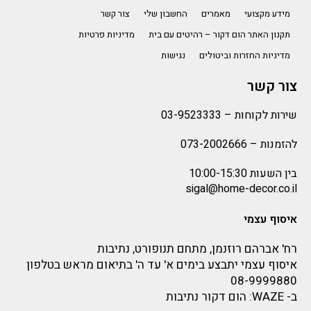
מידע מקצועי
מאמרים
החשבון שלי
צור קשר
תקנון האתר הום דקור – רהיטים עם בית
מדיניות פרטיות
מדיניות החזרות וביטולים
נגישות
צור קשר
שירות לקוחות –
03-9523333
להזמנות –
073-2002666
בין השעות 10:00-15:30
sigal@home-decor.co.il
איסוף עצמי
רח' אברהם רוזנמן, מתחם תנופורט, נתיבות
איסוף עצמי יתבצע בימים א' עד ה' בתיאום מראש בטלפון
08-9999880
ב-
WAZE
: הום דקור נתיבות