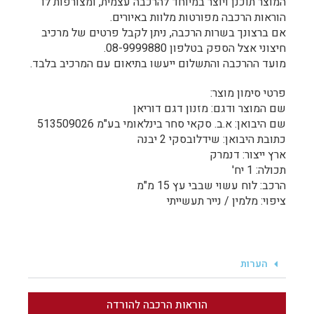
המוצר תוכנן ויוצר במיוחד להרכבה עצמית, ומצורפות לו
הוראות הרכבה מפורטות מלוות באיורים.
אם ברצונך בשרות הרכבה, ניתן לקבל פרטים של מרכיב
חיצוני אצל הספק בטלפון 08-9999880.
מועד ההרכבה והתשלום ייעשו בתיאום עם המרכיב בלבד.
פרטי סימון מוצר:
שם המוצר ודגם: מזנון דגם דוריאן
שם היבואן: א.ב. סקאי סחר בינלאומי בע"מ 513509026
כתובת היבואן: שידלובסקי 2 יבנה
ארץ ייצור: דנמרק
תכולה: 1 יח'
הרכב: לוח עשוי שבבי עץ 15 מ"מ
ציפוי: מלמין / נייר תעשייתי
הערות
הוראות הרכבה להורדה