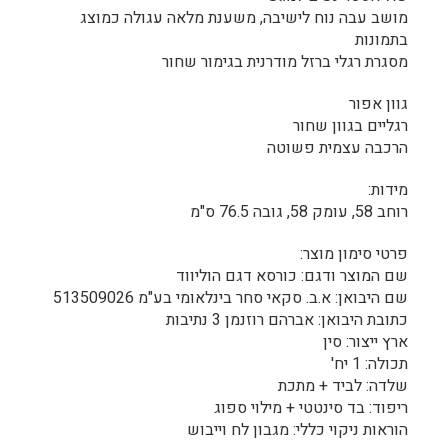
מושב עבה נוח לישיבה, משענת מלאה עגולה כמוצג
בתמונות
מסגרת רגלי ברזל מודרנית בגימור שחור
גוון אפור
רגליים בגוון שחור
הרכבה עצמית פשוטה
מידות:
רוחב 58, עומק 58, גובה 76.5 ס"מ
פרטי סימון מוצר:
שם המוצר ודגם: כורסא דגם הוליווד
שם היבואן: א.ב. סקאי סחר בינלאומי בע"מ 513509026
כתובת היבואן: אברהם רוזנמן 3 נתיבות
ארץ ייצור: סין
תכולה: 1 יח'
שלדה: לביד + מתכת
ריפוד: בד סינטטי + מילוי ספוג
הוראות ניקוי כללי: מגבון לח וייבוש