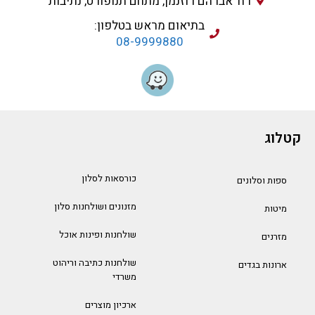
רח' אברהם רוזנמן, מתחם תנופורט, נתיבות
בתיאום מראש בטלפון:
08-9999880
קטלוג
כורסאות לסלון
ספות וסלונים
מזנונים ושולחנות סלון
מיטות
שולחנות ופינות אוכל
מזרנים
שולחנות כתיבה וריהוט
ארונות בגדים
משרדי
ארכיון מוצרים