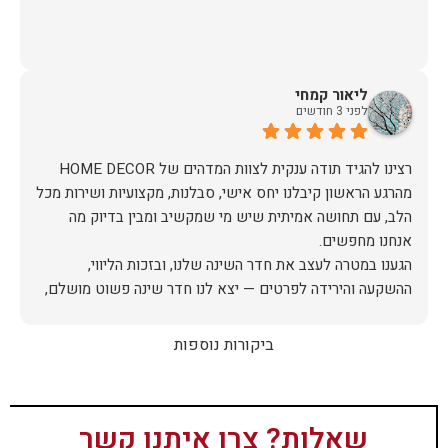
ליאור קמחי
לפני 3 חודשים
מהרגע הראשון קיבלנו יחס אישי, סבלנות, מקצועיות ושירות מכל
הלב, עם תחושה אמיתית שיש מי שמקשיב ומבין בדיוק מה
הגענו במטרה לעצב את חדר השינה שלנו, ובזכות הליווי,
ההשקעה והירידה לפרטים — יצא לנו חדר שינה פשוט מושלם,
האיכות ברמה גבוהה, העיצוב מהמם, וכל התהליך היה נעים,
ביקורות נוספות
אין ספק שעשינו את הבחירה הנכונה. ממליצים מכל הלב לכל מי
שמחפש ריהוט איכותי ושירות ברמה אחרת. תודה רבה!
שאלות? צרו איתנו קשר