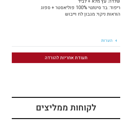
שלדה: עץ מלא + לביד
ריפוד: בד סינתטי 100% פוליאסטר + ספוג
הוראות ניקוי: מגבון לח וייבוש
הערות
תעודת אחריות להורדה
לקוחות ממליצים