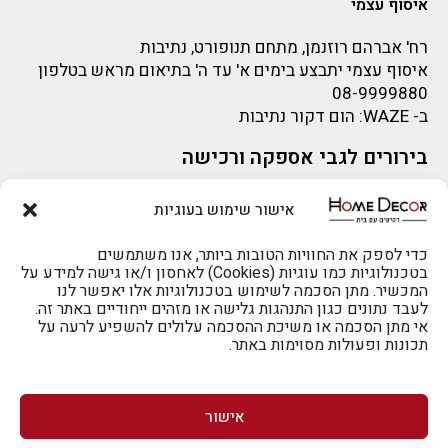
איסוף עצמי
רח' אברהם רוזנמן, מתחם תנופורט, נתיבות
איסוף עצמי יתבצע בימים א' עד ה' בתיאום מראש בטלפון
08-9999880
ב-
WAZE
: הום דקור נתיבות
בירורים לגבי אספקה ורכישה
בירור לגבי אספקה -ניתן לפנות למייל:
sigal@home-decor.co.il
אישור שימוש בעוגיות
פניות לפני רכישה – ניתן לפנות למייל: omer@home-
להזמנות 073-2002666
decor.co.il
כדי לספק את החוויות הטובות ביותר, אנו משתמשים
בטכנולוגיות כמו עוגיות (Cookies) לאחסון ו/או גישה למידע על
המכשיר. מתן הסכמה לשימוש בטכנולוגיות אלו יאפשר לנו
לעבד נתונים כגון התנהגות גלישה או מזהים ייחודיים באתר זה.
אי מתן הסכמה או משיכת ההסכמה עלולים להשפיע לרעה על
תכונות ופעולות מסוימות באתר.
לרכישה טלפונית: 073-2002666
אישור