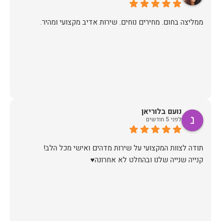
ערב לפני ההגעה של המוביל (יובל) הוא התקשר לוודא כתובת
ופרטים ובבוקר שלמחרת הגיע עם כל הסחורה עטופה וארוזה
ממליצה בחום. מחירים נוחים. שירות אדיב מקצועי ומהיר.
תודה לכם הום דקור, אתם דוגמא ומופת לאיך חנויות צריכות
זכיתם ביושר בלקוחה שבטוח תחזור!
נועם בלוריאן
לפני 5 חודשים
קנייה שנייה שלנו ובהחלט לא אחרונה♥️