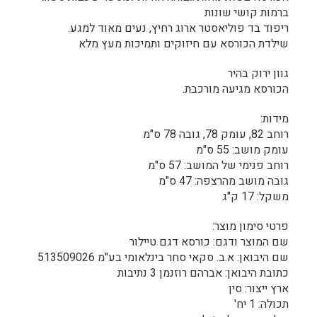
ברמות קושי שונות
ריפוד בד פוליאסטר ארוג רחיץ, נעים מאוד למגע.
שילדת הכורסא עם חיזוקים ותמיכות מעץ מלא
גוון ירוק בהיר
הכורסא מגיעה מורכבת.
מידות:
רוחב 82, עומק 78, גובה 78 ס"מ
עומק מושב: 55 ס"מ
רוחב פנימי של המושב: 57 ס"מ
גובה מושב מהרצפה: 47 ס"מ
משקל: 17 ק"ג
פרטי סימון מוצר:
שם המוצר ודגם: כורסא דגם טיילור
שם היבואן: א.ב. סקאי סחר בינלאומי בע"מ 513509026
כתובת היבואן: אברהם רוזנמן 3 נתיבות
ארץ ייצור: סין
תכולה: 1 יח'