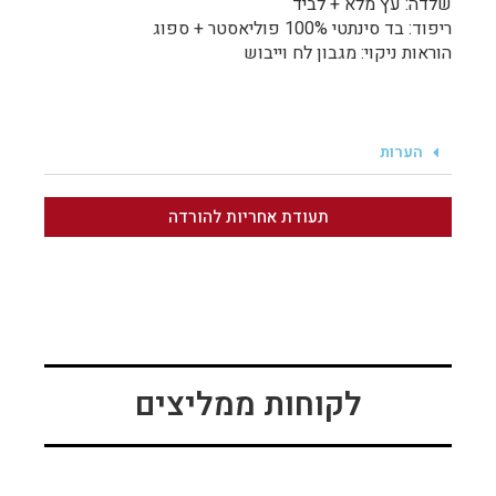
שלדה: עץ מלא + לביד
ריפוד: בד סינתטי 100% פוליאסטר + ספוג
הוראות ניקוי: מגבון לח וייבוש
הערות
תעודת אחריות להורדה
לקוחות ממליצים