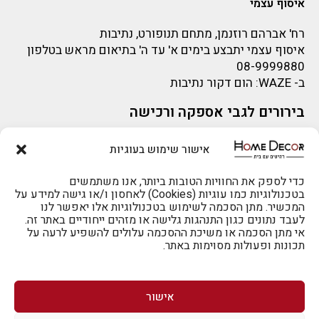
איסוף עצמי
רח' אברהם רוזנמן, מתחם תנופורט, נתיבות
איסוף עצמי יתבצע בימים א' עד ה' בתיאום מראש בטלפון
08-9999880
ב-
WAZE
: הום דקור נתיבות
בירורים לגבי אספקה ורכישה
בירור לגבי אספקה -ניתן לפנות למייל:
sigal@home-decor.co.il
אישור שימוש בעוגיות
פניות לפני רכישה – ניתן לפנות למייל: omer@home-
להזמנות 073-2002666
decor.co.il
כדי לספק את החוויות הטובות ביותר, אנו משתמשים
בטכנולוגיות כמו עוגיות (Cookies) לאחסון ו/או גישה למידע על
המכשיר. מתן הסכמה לשימוש בטכנולוגיות אלו יאפשר לנו
לעבד נתונים כגון התנהגות גלישה או מזהים ייחודיים באתר זה.
אי מתן הסכמה או משיכת ההסכמה עלולים להשפיע לרעה על
תכונות ופעולות מסוימות באתר.
לרכישה טלפונית: 073-2002666
אישור