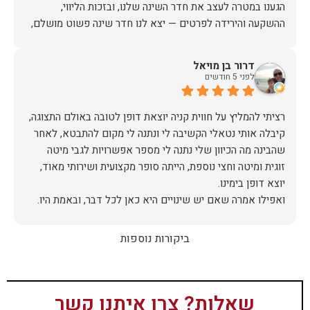
הגענו במטרה לעצב את חדר השינה שלנו, ובזכות הליווי,
ההשקעה והירידה לפרטים — יצא לנו חדר שינה פשוט מושלם,
האיכות ברמה גבוהה, העיצוב מהמם, וכל התהליך היה נעים,
דרור בן מויאל
לפני 5 חודשים
אין ספק שעשינו את הבחירה הנכונה. ממליצים מכל הלב לכל מי
שמחפש ריהוט איכותי ושירות ברמה אחרת. תודה רבה!
רציתי להמליץ על חווית קניה יוצאת דופן לטובה באולם התצוגה,
קיבלה אותי נטאלי הקשיבה לי ונתנה לי מקום להתבטא, לאחר
שהבינה מה הכיוון שלי נתנה לי מספר אפשרויות לגבי מיטה
זוגית ומיטה וחצי נוספת, הייתה סופר מקצועית ושירותי מאוד,
אז על שירות, יחס, מקצועיות, הקשבה, ואפילו על מחיר הוגן נתתי
ביקורות נוספות
תודה.
שאלות? צרו איתנו קשר