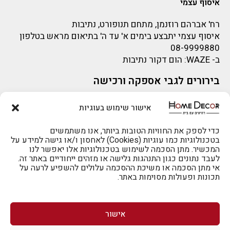
איסוף עצמי
רח' אברהם רוזנמן, מתחם תנופורט, נתיבות
איסוף עצמי יתבצע בימים א' עד ה' בתיאום מראש בטלפון
08-9999880
ב-
WAZE
: הום דקור נתיבות
בירורים לגבי אספקה ורכישה
בירור לגבי אספקה -ניתן לפנות למייל:
sigal@home-decor.co.il
אישור שימוש בעוגיות
פניות לפני רכישה – ניתן לפנות למייל: omer@home-
להזמנות 073-2002666
decor.co.il
כדי לספק את החוויות הטובות ביותר, אנו משתמשים
בטכנולוגיות כמו עוגיות (Cookies) לאחסון ו/או גישה למידע על
המכשיר. מתן הסכמה לשימוש בטכנולוגיות אלו יאפשר לנו
לעבד נתונים כגון התנהגות גלישה או מזהים ייחודיים באתר זה.
אי מתן הסכמה או משיכת ההסכמה עלולים להשפיע לרעה על
תכונות ופעולות מסוימות באתר.
לרכישה טלפונית: 073-2002666
אישור