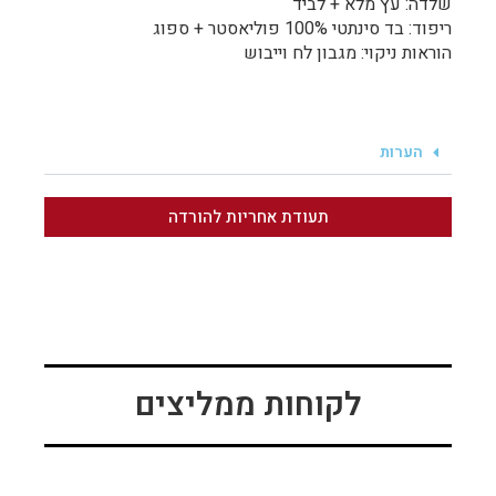
שלדה: עץ מלא + לביד
ריפוד: בד סינתטי 100% פוליאסטר + ספוג
הוראות ניקוי: מגבון לח וייבוש
הערות
תעודת אחריות להורדה
לקוחות ממליצים