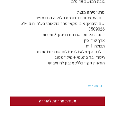
גובה המושב 49 ס"מ
פרטי סימון מוצר:
שם המוצר ודגם: כורסת טלויזיה דגם ספיר
שם היבואן: א.ב. סקאי סחר בנלאומי בע"ח, ח.פ. 51-
3509026
כתובת היבואן: אברהם רוזנמן 3 נתיבות
ארץ יצור: סין
תכולה: 1 יח
שלדה: עץ מלא+לביד+לוח שבבים+מתכת
ריפוד: בד סינטטי + מילוי ספוג
הוראות ניקוי כללי: מגבון לח וייבוש
הערות
תעודת אחריות להורדה