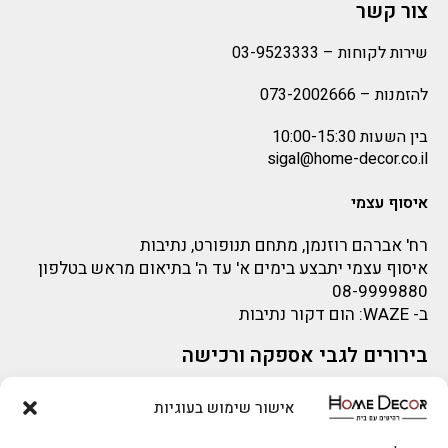
צור קשר
שירות לקוחות –
03-9523333
להזמנות –
073-2002666
בין השעות 10:00-15:30
sigal@home-decor.co.il
איסוף עצמי
רח' אברהם רוזנמן, מתחם תנופורט, נתיבות
איסוף עצמי יתבצע בימים א' עד ה' בתיאום מראש בטלפון
08-9999880
ב-
WAZE
: הום דקור נתיבות
בירורים לגבי אספקה ורכישה
בירור לגבי אספקה -ניתן לפנות למייל:
sigal@home-decor.co.il
אישור שימוש בעוגיות
פניות לפני רכישה – ניתן לפנות למייל: omer@home-
להזמנות 073-2002666
decor.co.il