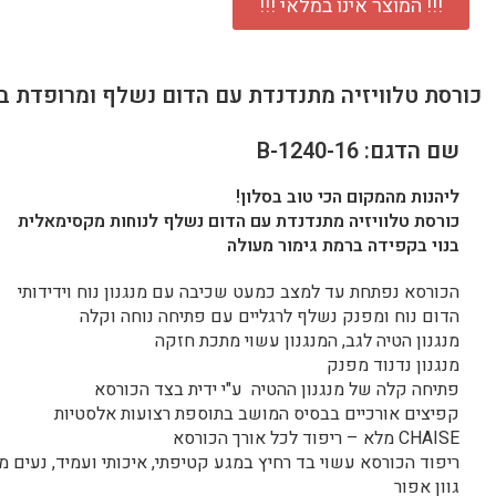
!!! המוצר אינו במלאי !!!
כורסת טלוויזיה מתנדנדת עם הדום נשלף ומרופדת בד
שם הדגם: 1240-16-B
ליהנות מהמקום הכי טוב בסלון!
כורסת טלוויזיה מתנדנדת עם הדום נשלף לנוחות מקסימאלית
בנוי בקפידה ברמת גימור מעולה
הכורסא נפתחת עד למצב כמעט שכיבה עם מנגנון נוח וידידותי
הדום נוח ומפנק נשלף לרגליים עם פתיחה נוחה וקלה
מנגנון הטיה לגב, המנגנון עשוי מתכת חזקה
מנגנון נדנוד מפנק
פתיחה קלה של מנגנון ההטיה ע"י ידית בצד הכורסא
קפיצים אורכיים בבסיס המושב בתוספת רצועות אלסטיות
CHAISE מלא – ריפוד לכל אורך הכורסא
ריפוד הכורסא עשוי בד רחיץ במגע קטיפתי, איכותי ועמיד, נעים 
גוון אפור