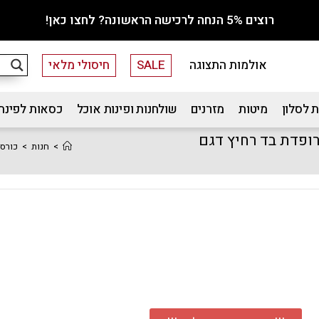
רוצים 5% הנחה לרכישה הראשונה? לחצו כאן!
אולמות התצוגה
SALE
חיסולי מלאי
 לסלון
מיטות
מזרנים
שולחנות ופינות אוכל
כסאות לפינת
ופדת בד רחיץ דגם
>
חנות
>
כורסת