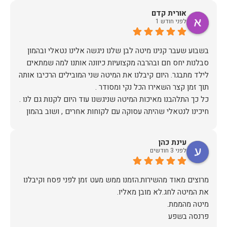
אורית קדם
לפני חודש 1
בשבוע שעבר קנינו מיטה לבן שלנו ניגשה אלינו נטאלי ובהמון
סבלנות יחס חם ובהרבה מקצועיות כיוונה אותנו למה שמתאים
לילד מתבגר. היום קיבלנו את המיטה שני המובילים הרכיבו אותה
חיכינו לנטאלי שהיתה עסוקה עם לקוחות אחרים , ושוב בהמון
סובלנות בחיוך ובהכי הרבה רצון לעזור המליצה לנו על מיטה
עינת כהן
ממליצה בחום !!!
לפני 3 חודשים
מרוצים מאוד מהשירות.הזמנו ממש מעט זמן לפני פסח וקיבלנו
פרנסה בשפע