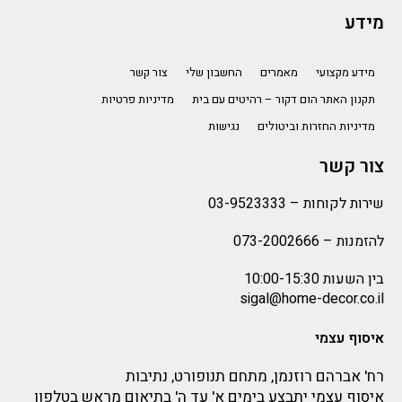
מידע
מידע מקצועי
מאמרים
החשבון שלי
צור קשר
תקנון האתר הום דקור – רהיטים עם בית
מדיניות פרטיות
מדיניות החזרות וביטולים
נגישות
צור קשר
שירות לקוחות –
03-9523333
להזמנות –
073-2002666
בין השעות 10:00-15:30
sigal@home-decor.co.il
איסוף עצמי
רח' אברהם רוזנמן, מתחם תנופורט, נתיבות
איסוף עצמי יתבצע בימים א' עד ה' בתיאום מראש בטלפון