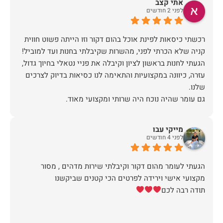
אתי קצב
לפני 2 חודשים
רכשתי כיסאות לפינת אוכל בהום דקור וזו הייתה פשוט חווית
הגעתי לחנות בראשון לציון וקיבלה את פניי נטאלי בחיוך גדול,
עזרה, כיוונה במקצועיות והתאימה לנו כסיאות בדיוק לצרכים
כשבוע לאחר הרכישה יצרו איתי קשר משרות הלקוחות לתאם
הגעה, יש לציין שהיו מאוד מתחשבים בלוז הצפוף שלי ותיאמו
מייקי עבו
לפני 4 חודשים
ערב לפני ההגעה של המוביל (יובל) הוא התקשר לוודא כתובת
ופרטים ובבוקר שלמחרת הגיע עם כל הסחורה עטופה וארוזה
הגעתי לעומר מהום דקור וקיבלתי שירות מדהים , מסור
תודה לכם הום דקור, אתם דוגמא ומופת לאיך חנויות צריכות
תודה רבה לכם
זכיתם ביושר בלקוחה שבטוח תחזור!