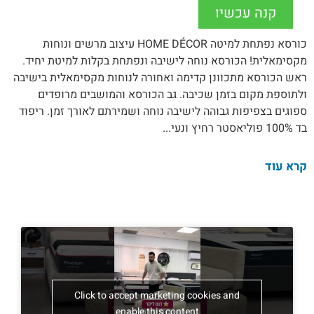
קנה עכשיו
כורסא נפתחת למיטה HOME DÉCOR עיצוב מרשים ונוחות
מקסימאלית! הכורסא נוחה לישיבה ונפתחת בקלות למיטת יחיד.
ראש הכורסא מתכוונן קדימה ואחורה לנוחות מקסימאלית בישיבה
ולתוספת מקום בזמן שכיבה. גב הכורסא והמושבים מרופדים
ספוגים בצפיפות גבוהה לישיבה נוחה ושמירתם לאורך זמן. ריפוד
בד 100% פוליאסטר רחיץ ונעי...
קרא עוד
Click to accept marketing cookies and
enable this content