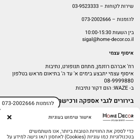
שירות לקוחות –
03-9523333
להזמנות –
073-2002666
בין השעות 10:00-15:30
sigal@home-decor.co.il
איסוף עצמי
רח' אברהם רוזנמן, מתחם תנופורט, נתיבות
איסוף עצמי יתבצע בימים א' עד ה' בתיאום מראש בטלפון
08-9999880
ב-
WAZE
: הום דקור נתיבות
בירורים לגבי אספקה ורכישה
להזמנות 073-2002666
בירור לגבי אספקה -ניתן לפנות למייל:
sigal@home-decor.co.il
אישור שימוש בעוגיות
פניות לפני רכישה – ניתן לפנות למייל: omer@home-
decor.co.il
כדי לספק את החוויות הטובות ביותר, אנו משתמשים
בטכנולוגיות כמו עוגיות (Cookies) לאחסון ו/או גישה למידע על