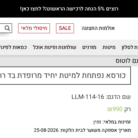
רוצים 5% הנחה לרכישה הראשונה? לחצו כאן!
אולמות התצוגה
SALE
חיסולי מלאי
 לסלון
מיטות
מזרנים
שולחנות ופינות אוכל
כסאות לפינת
ם לוטוס
כורסא נפתחת למיטת יחיד מרופדת בד רחי
שם הדגם: LLM-114-16
רק
990
₪
זמינות במלאי:
זמין
תאריך אספקה משוער לבית הלקוח:
25-08-2026