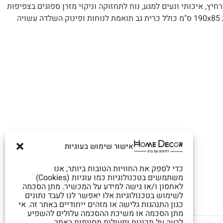
HOME DECO ריפוד בד פוליאסטר רחיץ, איכותי ונעים למגע, נוח לתחזוקה וניקוי מזרן ספוגים בצפיפות
גבוהה ובעובי 15 ס"מ נוחה לישיבה ונפתחת בקלות למיטת יחיד במידות 190x85 ס"מ כולל כרית גב תואמת לנוחות ופינוק השלדה עשויה
אישור שימוש בעוגיות
כדי לספק את החוויות הטובות ביותר, אנו
משתמשים בטכנולוגיות כמו עוגיות (Cookies)
לאחסון ו/או גישה למידע על המכשיר. מתן הסכמה
לשימוש בטכנולוגיות אלו יאפשר לנו לעבד נתונים
כגון התנהגות גלישה או מזהים ייחודיים באתר זה. אי
מתן הסכמה או משיכת ההסכמה עלולים להשפיע
לרעה על תכונות ופעולות מסוימות באתר.