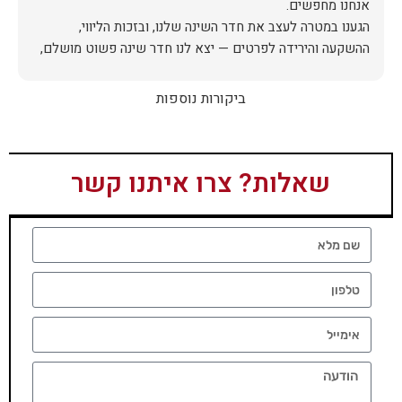
הגענו במטרה לעצב את חדר השינה שלנו, ובזכות הליווי,
ההשקעה והירידה לפרטים — יצא לנו חדר שינה פשוט מושלם,
האיכות ברמה גבוהה, העיצוב מהמם, וכל התהליך היה נעים,
ביקורות נוספות
אין ספק שעשינו את הבחירה הנכונה. ממליצים מכל הלב לכל מי
שמחפש ריהוט איכותי ושירות ברמה אחרת. תודה רבה!
שאלות? צרו איתנו קשר