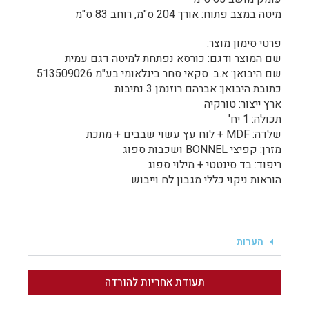
מיטה במצב פתוח: אורך 204 ס"מ, רוחב 83 ס"מ
פרטי סימון מוצר:
שם המוצר ודגם: כורסא נפתחת למיטה דגם עמית
שם היבואן: א.ב. סקאי סחר בינלאומי בע"מ 513509026
כתובת היבואן: אברהם רוזנמן 3 נתיבות
ארץ ייצור: טורקיה
תכולה: 1 יח'
שלדה: MDF + לוח עץ עשוי שבבים + מתכת
מזרן: קפיצי BONNEL ושכבות ספוג
ריפוד: בד סינטטי + מילוי ספוג
הוראות ניקוי כללי מגבון לח וייבוש
הערות
תעודת אחריות להורדה