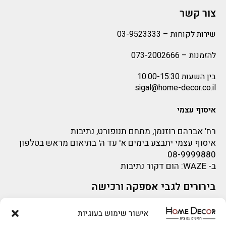
צור קשר
שירות לקוחות –
03-9523333
להזמנות –
073-2002666
בין השעות 10:00-15:30
sigal@home-decor.co.il
איסוף עצמי
רח' אברהם רוזנמן, מתחם תנופורט, נתיבות
איסוף עצמי יתבצע בימים א' עד ה' בתיאום מראש בטלפון
08-9999880
ב-
WAZE
: הום דקור נתיבות
בירורים לגבי אספקה ורכישה
בירור לגבי אספקה -ניתן לפנות למייל:
sigal@home-decor.co.il
אישור שימוש בעוגיות
להזמנות 073-2002666
פניות לפני רכישה – ניתן לפנות למייל: omer@home-