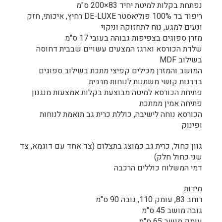
נפתחת בקלות למיטת יחיד 83×200 ס"מ
ריפוד בד 100% פוליאסטר DE-LUXE רחיץ, איכותי, חזק
ונעים למגע, נוח לתחזוקה וניקוי
מזרן ספוגים בצפיפות גבוהה בעובי 17 ס"מ
שלדת הכורסא וארגז המצעים עשויים שבבית דחוסה
בשילוב MDF
המושב והמזרן מכילים קפיצי מתכת בשילוב ספוגים
בדרגות קושי משתנות לנוחות מרבית
פתיחת הכורסא למיטה מבוצעת בקלות אמצעות מנגנון
פתיחה אמין ממתכת
הכורסא נוחה לישיבה, כוללת כרית גב תואמת לנוחות
ופינוק
גוון כחול, כרית גב כמוצג בתצלום (צד אחד עם דוגמא, צד
שני כחול חלק)
דמי המשלוח כוללים הרכבה
מידות:
רוחב 83, עומק 110, גובה 90 ס"מ
גובה מושב 45 ס"מ
עומק מושב 65 ס"מ