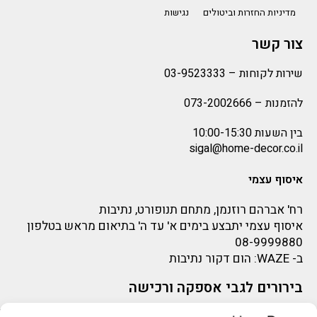
מדיניות החזרות וביטולים
נגישות
צור קשר
שירות לקוחות –
03-9523333
להזמנות –
073-2002666
בין השעות 10:00-15:30
sigal@home-decor.co.il
איסוף עצמי
רח' אברהם רוזנמן, מתחם תנופורט, נתיבות
איסוף עצמי יתבצע בימים א' עד ה' בתיאום מראש בטלפון
08-9999880
ב-
WAZE
: הום דקור נתיבות
בירורים לגבי אספקה ורכישה