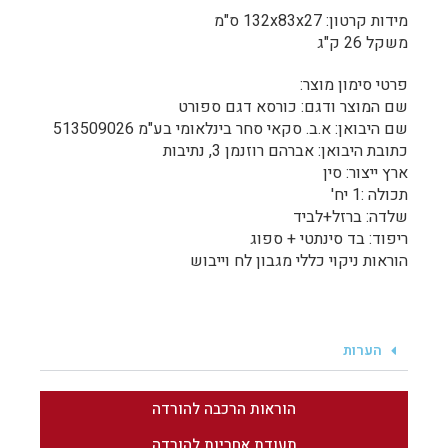
מידות קרטון: 132x83x27 ס"מ
משקל 26 ק"ג
פרטי סימון מוצר:
שם המוצר ודגם: כורסא דגם ספורט
שם היבואן: א.ב. סקאי סחר בינלאומי בע"מ 513509026
כתובת היבואן: אברהם רוזנמן 3, נתיבות
ארץ ייצור: סין
תכולה :1 יח'
שלדה: ברזל+לביד
ריפוד: בד סינתטי + ספוג
הוראות ניקוי כללי מגבון לח וייבוש
הערות
הוראות הרכבה להורדה
תעודת אחריות להורדה