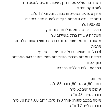
ריפוד בד פוליאסטר רחיץ, איכותי ונעים למגע, נוח
לתחזוקה וניקוי
מזרן ספוגים בצפיפות גבוהה ובעובי 13 ס"מ
נוחה לישיבה ונפתחת בקלות למיטת יחיד במידות
190X80ס"מ
כולל כרית גב תואמת לנוחות ופינוק
השלדה עשויה ברזל בשילוב עץ
מושב הכורסא עשוי ספוג בדרגות קושי משתנות לנוחות
מרבית
4 רגליים עשויות ברזל עם גימור דמוי עץ
רגליים נוספות מברזל הנשלפות מתא ייעודי בעת הפתיחה
גוון אפור
דמי המשלוח כוללים הרכבה
מידות:
רוחב 80, עומק 80, גובה 88 ס"מ
עומק מושב 52 ס"מ
גובה מושב 43 ס"מ
מיטה במצב פתוח: אורך 190 ס"מ, רוחב 80, גובה 30 ס"מ
גובה רגליים 17 ס"מ