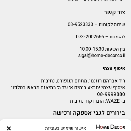
צור קשר
שירות לקוחות –
03-9523333
להזמנות –
073-2002666
בין השעות 10:00-15:30
sigal@home-decor.co.il
איסוף עצמי
רח' אברהם רוזנמן, מתחם תנופורט, נתיבות
איסוף עצמי יתבצע בימים א' עד ה' בתיאום מראש בטלפון
08-9999880
ב-
WAZE
: הום דקור נתיבות
בירורים לגבי אספקה ורכישה
בירור לגבי אספקה -ניתן לפנות למייל:
sigal@home-decor.co.il
להזמנות 073-2002666
אישור שימוש בעוגיות