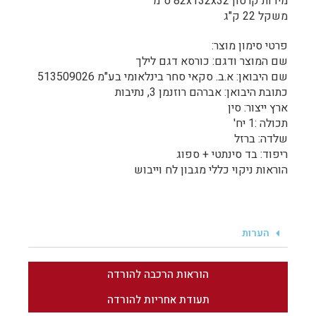
מידות קרטון 82x132x32 ס"מ
משקל 22 ק"ג
פרטי סימון מוצר:
שם המוצר ודגם: כורסא דגם לילך
שם היבואן: א.ב. סקאי סחר בינלאומי בע"מ 513509026
כתובת היבואן: אברהם רוזנמן 3, נתיבות
ארץ ייצור: סין
תכולה :1 יח'
שלדה: ברזל
ריפוד: בד סינתטי + ספוג
הוראות ניקוי כללי מגבון לח וייבוש
הערות
הוראות הרכבה להורדה
תעודת אחריות להורדה