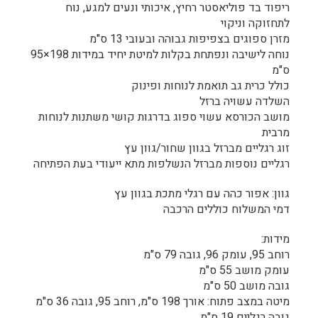
ריפוד בד פוליאסטר רחיץ, איכותי ונעים למגע, נוח
לתחזוקה וניקוי
מזרן ספוגים בצפיפות גבוהה ובעובי 13 ס"מ
נוחה לישיבה ונפתחת בקלות למיטת יחיד במידות 198×95
ס"מ
כולל כרית גב תואמת לנוחות ופינוק
השלדה עשויה ברזל
מושב הכורסא עשוי ספוג בדרגות קושי משתנות לנוחות
מרבית
זוג רגליים מברזל בגוון שחור/גוון עץ
רגליים נוספות מברזל הנשלפות מתא ייעודי בעת הפתיחה
גוון: אפור כהה עם רגלי מתכת בגוון עץ
דמי המשלוח כוללים הרכבה
מידות:
רוחב 95, עומק 96, גובה 79 ס"מ
עומק מושב 55 ס"מ
גובה מושב 50 ס"מ
מיטה במצב פתוח: אורך 198 ס"מ, רוחב 95, גובה 36 ס"מ
גובה רגליים 19 ס"מ