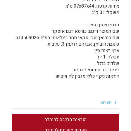
מידות קרטון: 97x87x44 ס"מ
משקל: 31 ק"ג
פרטי סימון מוצר:
שם המוצר ודגם: כורסא דגם אוסקר
שם היבואן: א.ב. סקאי סחר בינלאומי בע"מ 513509026
כתובת היבואן: אברהם רוזנמן 3, נתיבות
ארץ ייצור: סין
תכולה :1 יח'
שלדה: ברזל
ריפוד: בד סינתטי + ספוג
הוראות ניקוי כללי מגבון לח וייבוש
הערות
הוראות הרכבה להורדה
תעודת אחריות להורדה