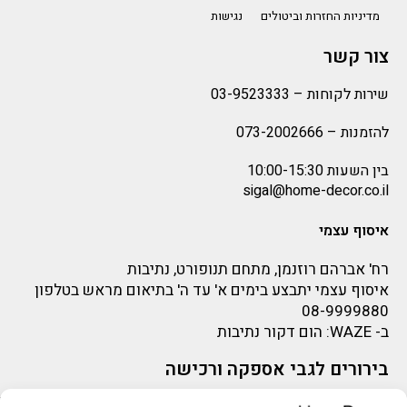
מדיניות החזרות וביטולים
נגישות
צור קשר
שירות לקוחות –
03-9523333
להזמנות –
073-2002666
בין השעות 10:00-15:30
sigal@home-decor.co.il
איסוף עצמי
רח' אברהם רוזנמן, מתחם תנופורט, נתיבות
איסוף עצמי יתבצע בימים א' עד ה' בתיאום מראש בטלפון
08-9999880
ב-
WAZE
: הום דקור נתיבות
בירורים לגבי אספקה ורכישה