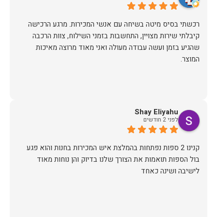
ערב לפני ההגעה של המוביל (יובל) הוא התקשר לוודא כתובת
ופרטים ובבוקר שלמחרת הגיע עם כל הסחורה עטופה וארוזה
רכשתי בסיס מיטה בשיחה עם אנשי המכירות. מרגע הרכישה
קיבלתי שירות מצויין, התחשבות בזמני השילוח, צוות הרכבה
תודה לכם הום דקור, אתם דוגמא ומופת לאיך חנויות צריכות
שהגיע בזמן ועשה עבודה מעולה ואני מאוד מרוצה מאיכות
המוצר.
זכיתם ביושר בלקוחה שבטוח תחזור!
Shay Eliyahu
לפני 2 חודשים
קנינו 2 ספות נפתחות בהמלצת איש המכירות בחנות והוא פגע
בול הספות תואמות את הצורך שלנו בדיוק והן נוחות מאוד
לישיבה ושינה כאחד