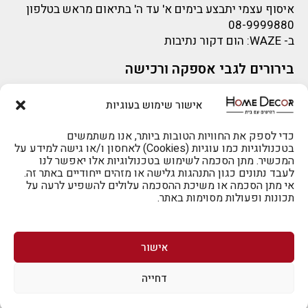
איסוף עצמי יתבצע בימים א' עד ה' בתיאום מראש בטלפון
08-9999880
ב-
WAZE
: הום דקור נתיבות
בירורים לגבי אספקה ורכישה
בירור לגבי אספקה -ניתן לפנות למייל:
sigal@home-decor.co.il
אישור שימוש בעוגיות
פניות לפני רכישה – ניתן לפנות למייל: omer@home-
להזמנות 073-2002666
decor.co.il
כדי לספק את החוויות הטובות ביותר, אנו משתמשים
בטכנולוגיות כמו עוגיות (Cookies) לאחסון ו/או גישה למידע על
המכשיר. מתן הסכמה לשימוש בטכנולוגיות אלו יאפשר לנו
לעבד נתונים כגון התנהגות גלישה או מזהים ייחודיים באתר זה.
אי מתן הסכמה או משיכת ההסכמה עלולים להשפיע לרעה על
תכונות ופעולות מסוימות באתר.
לרכישה טלפונית: 073-2002666
אישור
דחייה
לביטול הזמנה