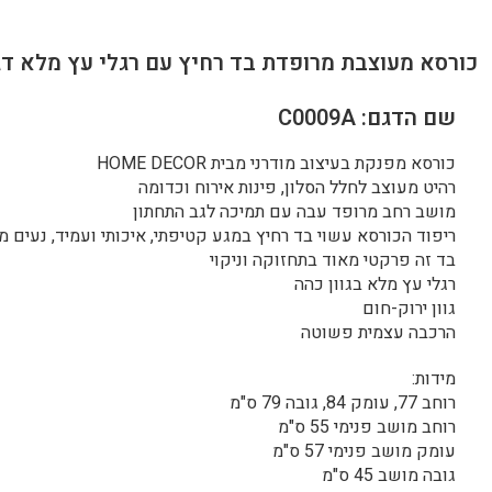
כורסא מעוצבת מרופדת בד רחיץ עם רגלי עץ מלא דג
שם הדגם: C0009A
כורסא מפנקת בעיצוב מודרני מבית HOME DECOR
רהיט מעוצב לחלל הסלון, פינות אירוח וכדומה
מושב רחב מרופד עבה עם תמיכה לגב התחתון
ריפוד הכורסא עשוי בד רחיץ במגע קטיפתי, איכותי ועמיד, נעים 
בד זה פרקטי מאוד בתחזוקה וניקוי
רגלי עץ מלא בגוון כהה
גוון ירוק-חום
הרכבה עצמית פשוטה
מידות:
רוחב 77, עומק 84, גובה 79 ס"מ
רוחב מושב פנימי 55 ס"מ
עומק מושב פנימי 57 ס"מ
גובה מושב 45 ס"מ