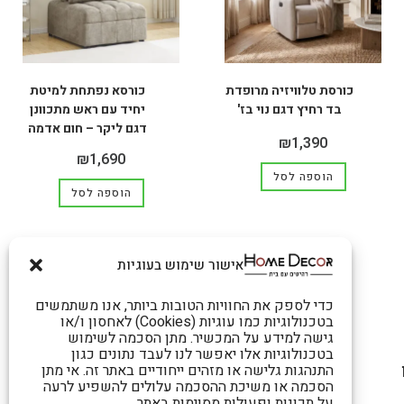
כורסת טלוויזיה מרופדת
כורסא נפתחת למיטת
בד רחיץ דגם נוי בז'
יחיד עם ראש מתכוונן
דגם ליקר – חום אדמה
₪
1,390
₪
1,690
הוספה לסל
הוספה לסל
אישור שימוש בעוגיות
כדי לספק את החוויות הטובות ביותר, אנו משתמשים
בטכנולוגיות כמו עוגיות (Cookies) לאחסון ו/או
גישה למידע על המכשיר. מתן הסכמה לשימוש
בטכנולוגיות אלו יאפשר לנו לעבד נתונים כגון
התנהגות גלישה או מזהים ייחודיים באתר זה. אי מתן
הסכמה או משיכת ההסכמה עלולים להשפיע לרעה
על תכונות ופעולות מסוימות באתר.