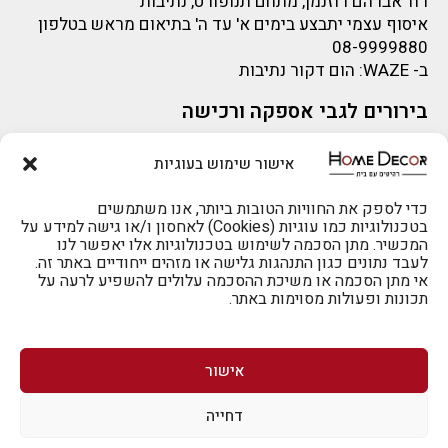
רח' אברהם רוזנמן, מתחם תנופורט, נתיבות
איסוף עצמי יתבצע בימים א' עד ה' בתיאום מראש בטלפון
08-9999880
ב-
WAZE
: הום דקור נתיבות
בירורים לגבי אספקה ורכישה
בירור לגבי אספקה -ניתן לפנות למייל:
sigal@home-decor.co.il
אישור שימוש בעוגיות
פניות לפני רכישה – ניתן לפנות למייל: omer@home-
להזמנות 073-2002666
decor.co.il
כדי לספק את החוויות הטובות ביותר, אנו משתמשים
בטכנולוגיות כמו עוגיות (Cookies) לאחסון ו/או גישה למידע על
המכשיר. מתן הסכמה לשימוש בטכנולוגיות אלו יאפשר לנו
לעבד נתונים כגון התנהגות גלישה או מזהים ייחודיים באתר זה.
אי מתן הסכמה או משיכת ההסכמה עלולים להשפיע לרעה על
תכונות ופעולות מסוימות באתר.
לרכישה טלפונית: 073-2002666
אישור
דחייה
לביטול הזמנה