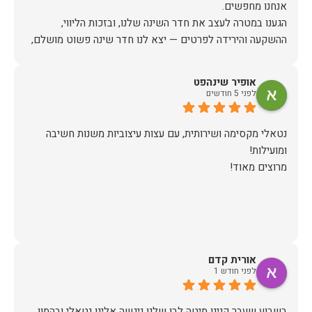
הגענו במטרה לעצב את חדר השינה שלנו, ובזכות הליווי,
ההשקעה והירידה לפרטים — יצא לנו חדר שינה פשוט מושלם,
האיכות ברמה גבוהה, העיצוב מהמם, וכל התהליך היה נעים,
אופיר שינהפט
לפני 5 חודשים
אין ספק שעשינו את הבחירה הנכונה. ממליצים מכל הלב לכל מי
שמחפש ריהוט איכותי ושירות ברמה אחרת. תודה רבה!
נטאלי מקסימה ושירותית, עם עצות עיצוביות משנות חשיבה
מרוצים מאוד!
אורית קדם
לפני חודש 1
בשבוע שעבר קנינו מיטה לבן שלנו ניגשה אלינו נטאלי ובהמון