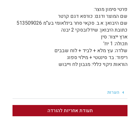
פרטי סימון מוצר:
שם המוצר ודגם: כורסא דגם קרטר
שם היבואן: א.ב. סקאי סחר בינלאומי בע"מ 513509026
כתובת היבואן: שידלובסקי 2 יבנה
ארץ ייצור: סין
תכולה: 1 יח'
שלדה: עץ מלא + לביד + לוח שבבים
ריפוד: בד סינטטי + מילוי ספוג
הוראות ניקוי כללי: מגבון לח וייבוש
הערות
תעודת אחריות להורדה