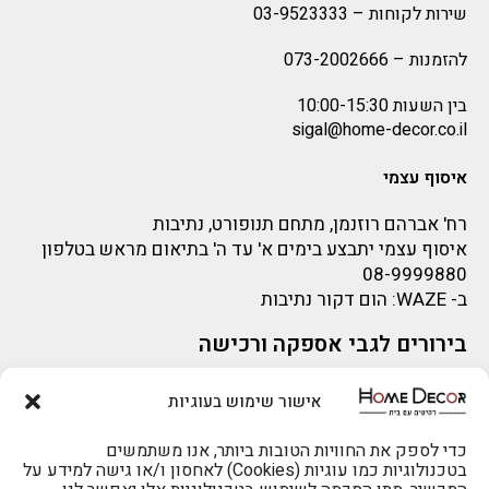
שירות לקוחות –
03-9523333
להזמנות –
073-2002666
בין השעות 10:00-15:30
sigal@home-decor.co.il
איסוף עצמי
רח' אברהם רוזנמן, מתחם תנופורט, נתיבות
איסוף עצמי יתבצע בימים א' עד ה' בתיאום מראש בטלפון
08-9999880
ב-
WAZE
: הום דקור נתיבות
בירורים לגבי אספקה ורכישה
בירור לגבי אספקה -ניתן לפנות למייל:
sigal@home-decor.co.il
אישור שימוש בעוגיות
פניות לפני רכישה – ניתן לפנות למייל: omer@home-
decor.co.il
להזמנות 073-2002666
כדי לספק את החוויות הטובות ביותר, אנו משתמשים
בטכנולוגיות כמו עוגיות (Cookies) לאחסון ו/או גישה למידע על